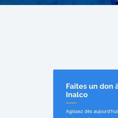
Faites un don 
Inalco
Agissez dès aujourd'hui