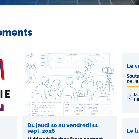
ements
Le v
Soute
DAUR
Ma
Li
Du jeudi 10 au vendredi 11
Le l
sept. 2026
Multimodalité dans l'enseignement,