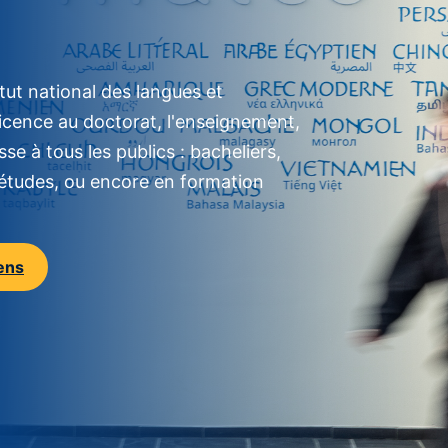
itut national des langues et
a licence au doctorat, l'enseignement,
se à tous les publics : bacheliers,
d'études, ou encore en formation
iens