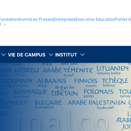
Fondation
Alumni
Les Presses
Entreprises
Executive Education
Portail 
R
VIE DE CAMPUS
INSTITUT