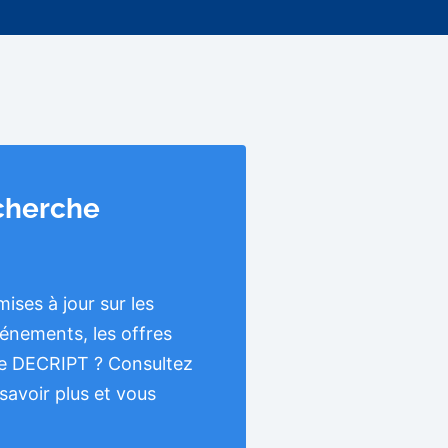
cherche
ises à jour sur les
vénements, les offres
 de DECRIPT ? Consultez
savoir plus et vous