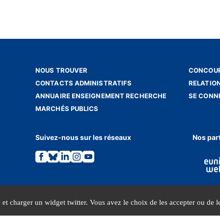
NOUS TROUVER
CONCOUR
CONTACTS ADMINISTRATIFS
RELATIO
ANNUAIRE ENSEIGNEMENT RECHERCHE
SE CONN
MARCHÉS PUBLICS
Suivez-nous sur les réseaux
Nos par
Lien
Lien
Lien
Lien
Lien
vers
vers
vers
vers
vers
la
la
la
la
la
page
page
page
page
page
Facebook.
Bluesky.
Linkedin.
Instagram.
Youtube.
e et charger un widget twitter. Vous avez le choix de les accepter ou de le
MENTIONS LÉGALES
DONNÉES PERSONNELLES