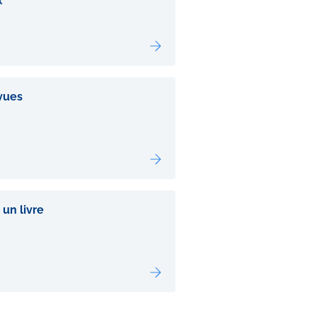
x
vues
 un livre