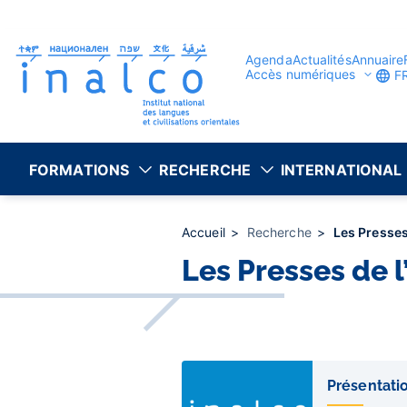
Gestion des consentements
Aller
au
contenu
principal
Agenda
Actualités
Annuaire
Accès numériques
F
FORMATIONS
RECHERCHE
INTERNATIONAL
Accueil
Recherche
Les Presses
Les Presses de l
Liens
de
Présentati
sous-