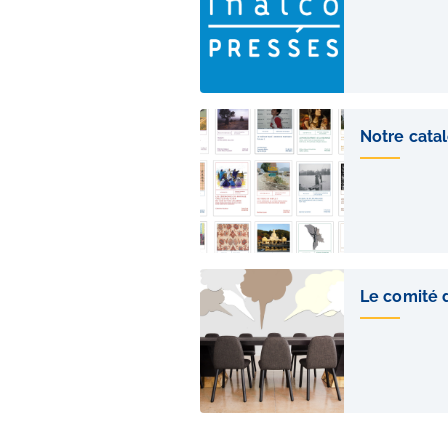
pages
Notre cata
Le comité 