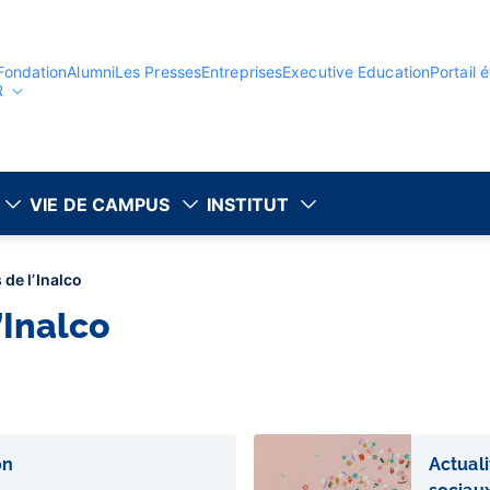
Fondation
Alumni
Les Presses
Entreprises
Executive Education
Portail 
R
VIE DE CAMPUS
INSTITUT
 de l’Inalco
’Inalco
on
Actual