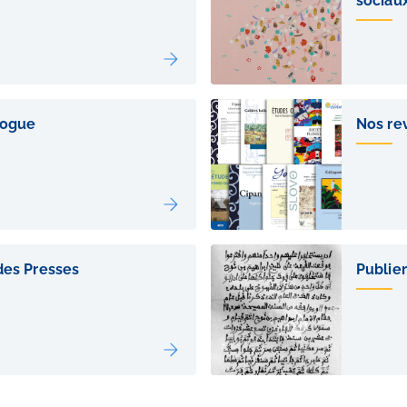
sociau
logue
Nos re
des Presses
Publier