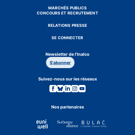
MARCHÉS PUBLICS
CONCOURS ET RECRUTEMENT
RELATIONS PRESSE
SE CONNECTER
Newsletter de l'Inalco
S'abonner
Suivez-nous sur les réseaux
Lien
Lien
Lien
Lien
Lien
vers
vers
vers
vers
vers
la
la
la
la
la
page
page
page
page
page
Facebook.
Bluesky.
Linkedin.
Instagram.
Youtube.
Nos partenaires