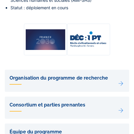
Sciences humaines et sociales (AMI-SHS)
Statut
: déploiement en cours
Liens
de
Organisation du programme de recherche
sous-
pages
Consortium et parties prenantes
Équipe du programme