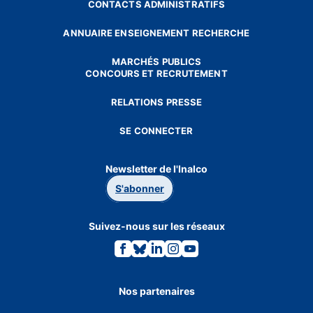
CONTACTS ADMINISTRATIFS
ANNUAIRE ENSEIGNEMENT RECHERCHE
MARCHÉS PUBLICS
CONCOURS ET RECRUTEMENT
RELATIONS PRESSE
SE CONNECTER
Newsletter de l'Inalco
S'abonner
Suivez-nous sur les réseaux
Lien
Lien
Lien
Lien
Lien
vers
vers
vers
vers
vers
la
la
la
la
la
page
page
page
page
page
Facebook.
Bluesky.
Linkedin.
Instagram.
Youtube.
Nos partenaires