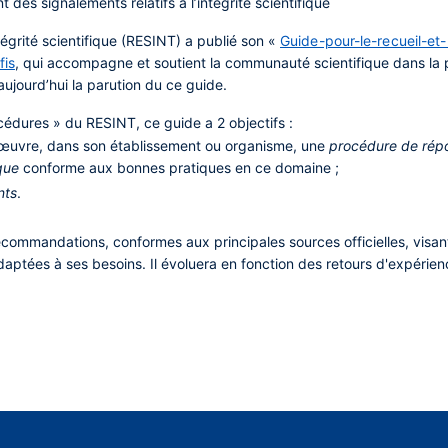
t des signalements relatifs à l’intégrité scientifique
ntégrité scientifique (RESINT) a publié son «
Guide-pour-le-recueil-et
fis
, qui accompagne et soutient la communauté scientifique dans la
 aujourd’hui la parution du ce guide.
cédures » du RESINT, ce guide a 2 objectifs :
 œuvre, dans son établissement ou organisme, une
procédure de rép
ique
conforme aux bonnes pratiques en ce domaine ;
nts
.
ecommandations, conformes aux principales sources officielles, visa
daptées à ses besoins. Il évoluera en fonction des retours d'expéri