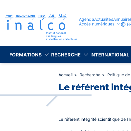
Gestion des consentements
Aller
au
contenu
principal
Agenda
Actualités
Annuaire
Accès numériques
F
FORMATIONS
RECHERCHE
INTERNATIONAL
Accueil
Recherche
Politique de
Le référent inté
Le
référent intégrité scientifique
de l’