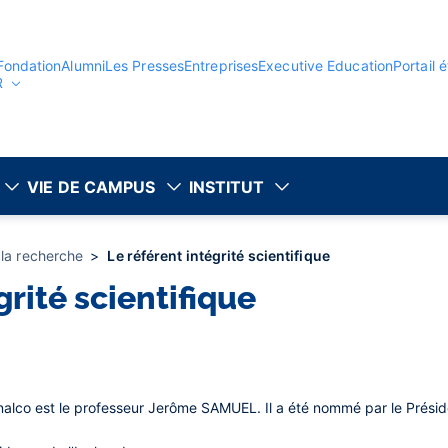
Fondation
Alumni
Les Presses
Entreprises
Executive Education
Portail 
R
VIE DE CAMPUS
INSTITUT
 la recherche
Le référent intégrité scientifique
grité scientifique
Inalco est le professeur Jerôme SAMUEL. Il a été nommé par le Présid