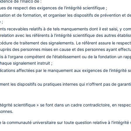
idence de l'Inalco de :
iques de respect des exigences de l'intégrité scientifique ;
isation et de formation, et organiser les dispositifs de prévention e
 ;
nts recevables relatifs à de tels manquements dont il est saisi, y comp
relation avec les référents à l'intégrité scientifique des autres étab
rocédure de traitement des signalements. Le référent assure le respect
uprès des personnes mises en cause et des personnes ayant effectu
is à l'organe compétent de l'établissement ou de la fondation un rapp
haque signalement instruit ;
lications affectées par le manquement aux exigences de l'intégrité sc
ment les dispositifs ou pratiques internes qui n'offrent pas de garant
égrité scientifique » se font dans un cadre contradictoire, en respect
sonnes.
 la communauté universitaire sur toute question relative à l’intégrité 