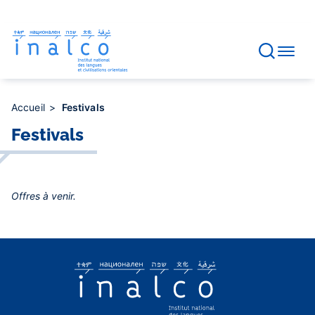
Gestion des consentements
Aller
au
contenu
principal
Accueil
Festivals
Festivals
Offres à venir.