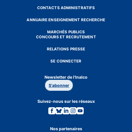
CONTACTS ADMINISTRATIFS
ANNUAIRE ENSEIGNEMENT RECHERCHE
MARCHÉS PUBLICS
CONCOURS ET RECRUTEMENT
RELATIONS PRESSE
SE CONNECTER
Newsletter de l'Inalco
S'abonner
Suivez-nous sur les réseaux
Lien
Lien
Lien
Lien
Lien
vers
vers
vers
vers
vers
la
la
la
la
la
page
page
page
page
page
Facebook.
Bluesky.
Linkedin.
Instagram.
Youtube.
Nos partenaires