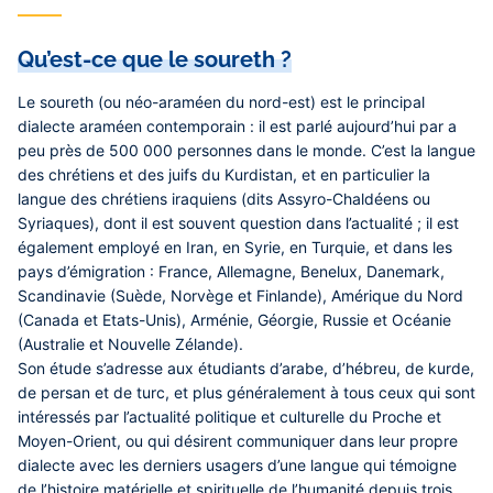
Qu’est-ce que le soureth ?
Le soureth (ou néo-araméen du nord-est) est le principal
dialecte araméen contemporain : il est parlé aujourd’hui par a
peu près de 500 000 personnes dans le monde. C’est la langue
des chrétiens et des juifs du Kurdistan, et en particulier la
langue des chrétiens iraquiens (dits Assyro-Chaldéens ou
Syriaques), dont il est souvent question dans l’actualité ; il est
également employé en Iran, en Syrie, en Turquie, et dans les
pays d’émigration : France, Allemagne, Benelux, Danemark,
Scandinavie (Suède, Norvège et Finlande), Amérique du Nord
(Canada et Etats-Unis), Arménie, Géorgie, Russie et Océanie
(Australie et Nouvelle Zélande).
Son étude s’adresse aux étudiants d’arabe, d’hébreu, de kurde,
de persan et de turc, et plus généralement à tous ceux qui sont
intéressés par l’actualité politique et culturelle du Proche et
Moyen-Orient, ou qui désirent communiquer dans leur propre
dialecte avec les derniers usagers d’une langue qui témoigne
de l’histoire matérielle et spirituelle de l’humanité depuis trois