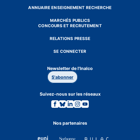
ANNUAIRE ENSEIGNEMENT RECHERCHE
MARCHÉS PUBLICS
CONCOURS ET RECRUTEMENT
RELATIONS PRESSE
SE CONNECTER
Newsletter de l'Inalco
S'abonner
Suivez-nous sur les réseaux
Lien
Lien
Lien
Lien
Lien
vers
vers
vers
vers
vers
la
la
la
la
la
page
page
page
page
page
Facebook.
Bluesky.
Linkedin.
Instagram.
Youtube.
Nos partenaires