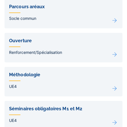
Liens
de
Parcours aréaux
sous-
pages
Socle commun
Ouverture
Renforcement/Spécialisation
Méthodologie
UE4
Séminaires obligatoires M1 et M2
UE4