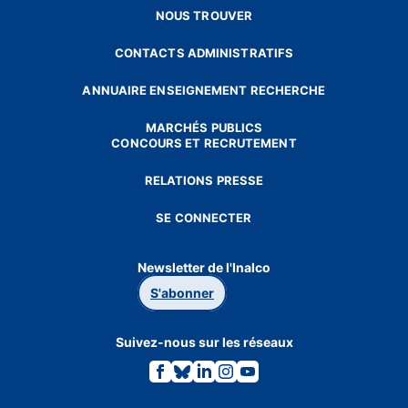
NOUS TROUVER
CONTACTS ADMINISTRATIFS
ANNUAIRE ENSEIGNEMENT RECHERCHE
MARCHÉS PUBLICS
CONCOURS ET RECRUTEMENT
RELATIONS PRESSE
SE CONNECTER
Newsletter de l'Inalco
S'abonner
Suivez-nous sur les réseaux
Lien
Lien
Lien
Lien
Lien
vers
vers
vers
vers
vers
la
la
la
la
la