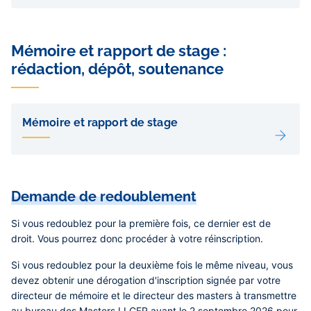
Mémoire et rapport de stage :
rédaction, dépôt, soutenance
Liens
de
Mémoire et rapport de stage
sous-
pages
Demande de redoublement
Si vous redoublez pour la première fois, ce dernier est de
droit. Vous pourrez donc procéder à votre réinscription.
Si vous redoublez pour
la deuxième fois le même niveau
, vous
devez obtenir une dérogation d'inscription signée par votre
directeur de mémoire et le directeur des masters à transmettre
au bureau des Masters LLCER avant
le 2 septembre 2026 pour