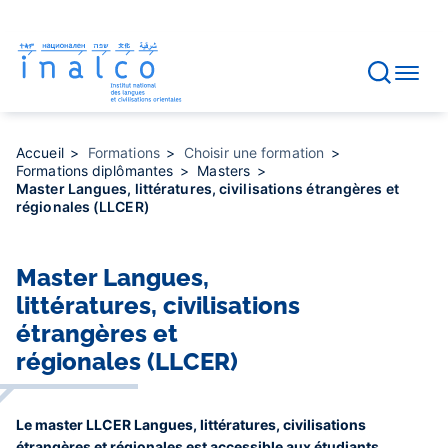
Gestion des consentements
Aller
au
contenu
principal
Accueil
Formations
Choisir une formation
Formations diplômantes
Masters
Master Langues, littératures, civilisations étrangères et
régionales (LLCER)
Master Langues,
littératures, civilisations
étrangères et
régionales (LLCER)
Le master LLCER Langues, littératures, civilisations
étrangères et régionales est accessible aux étudiants