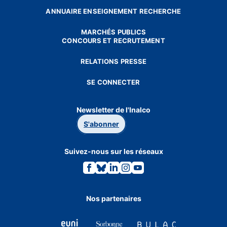
ANNUAIRE ENSEIGNEMENT RECHERCHE
MARCHÉS PUBLICS
CONCOURS ET RECRUTEMENT
RELATIONS PRESSE
SE CONNECTER
Newsletter de l'Inalco
S'abonner
Suivez-nous sur les réseaux
Lien
Lien
Lien
Lien
Lien
vers
vers
vers
vers
vers
la
la
la
la
la
page
page
page
page
page
Facebook.
Bluesky.
Linkedin.
Instagram.
Youtube.
Nos partenaires