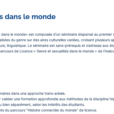
és dans le monde
tés dans le monde» est composée d'un séminaire dispensé au premie
istes du genre sur des aires culturelles variées, croisant plusieurs app
ature, linguistique. Le séminaire est sans-prérequis et s’adresse aux é
e parcours de Licence « Genre et sexualités dans le monde » de l’Inalc
inaires dans une approche trans-aréale.
r valider une formation approfondie aux méthodes de la discipline hi
 bien séparément, selon les intérêts des étudiants.
ents du parcours "Histoire connectée du monde" de licence.