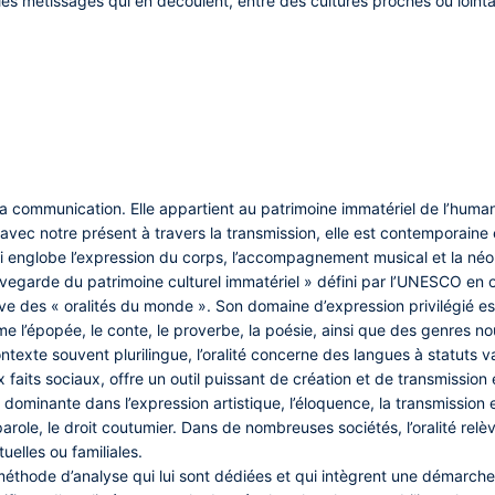
les métissages qui en découlent, entre des cultures proches ou lointa
 la communication. Elle appartient au patrimoine immatériel de l’human
 avec notre présent à travers la transmission, elle est contemporaine 
 englobe l’expression du corps, l’accompagnement musical et la néo-or
uvegarde du patrimoine culturel immatériel » défini par l’UNESCO en 
ève des « oralités du monde ». Son domaine d’expression privilégié est l
’épopée, le conte, le proverbe, la poésie, ainsi que des genres n
ntexte souvent plurilingue, l’oralité concerne des langues à statuts v
 faits sociaux, offre un outil puissant de création et de transmission e
 dominante dans l’expression artistique, l’éloquence, la transmission e
arole, le droit coutumier. Dans de nombreuses sociétés, l’oralité relè
tuelles ou familiales.
 méthode d’analyse qui lui sont dédiées et qui intègrent une démarche plu