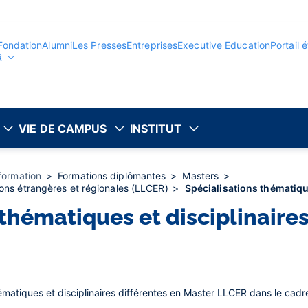
Fondation
Alumni
Les Presses
Entreprises
Executive Education
Portail 
R
VIE DE CAMPUS
INSTITUT
 formation
Formations diplômantes
Masters
ations étrangères et régionales (LLCER)
Spécialisations thématiqu
 thématiques et disciplinaire
hématiques et disciplinaires différentes en Master LLCER dans le cadr