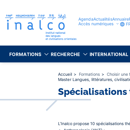
Gestion des consentements
Aller
au
contenu
principal
Agenda
Actualités
Annuaire
Accès numériques
F
FORMATIONS
RECHERCHE
INTERNATIONAL
Accueil
Formations
Choisir une
Master Langues, littératures, civilis
Spécialisations
L’Inalco propose 10 spécialisations t