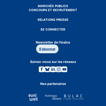
MARCHÉS PUBLICS
CONCOURS ET RECRUTEMENT
RELATIONS PRESSE
SE CONNECTER
Newsletter de l'Inalco
S'abonner
Suivez-nous sur les réseaux
Lien
Lien
Lien
Lien
Lien
vers
vers
vers
vers
vers
la
la
la
la
la
page
page
page
page
page
Facebook.
Bluesky.
Linkedin.
Instagram.
Youtube.
Nos partenaires