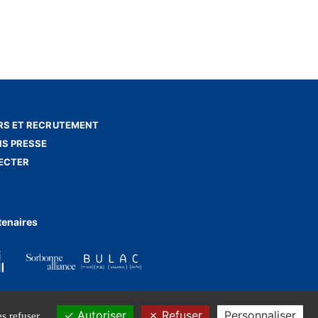
S ET RECRUTEMENT
NS PRESSE
ECTER
tenaires
Autoriser
Refuser
Personnaliser
s refuser.