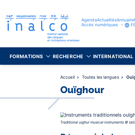
Gestion des consentements
Aller
au
contenu
principal
Agenda
Actualités
Annuaire
Accès numériques
F
FORMATIONS
RECHERCHE
INTERNATIONAL
Accueil
Toutes les langues
Ouï
Ouïghour
Traditional uighur musical instruments © tat