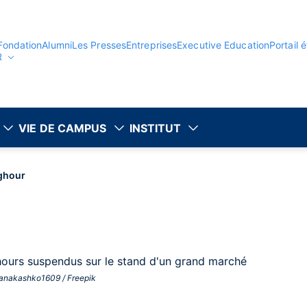
Fondation
Alumni
Les Presses
Entreprises
Executive Education
Portail 
R
VIE DE CAMPUS
INSTITUT
ghour
ianakashko1609 / Freepik ‎