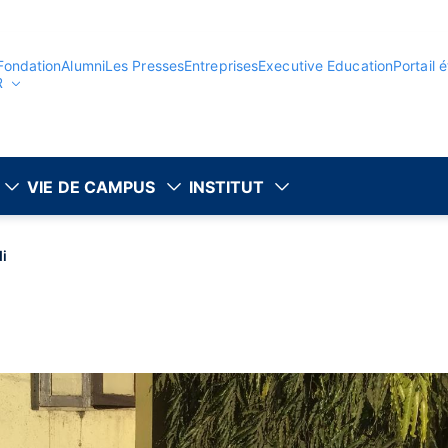
Fondation
Alumni
Les Presses
Entreprises
Executive Education
Portail 
R
VIE DE CAMPUS
INSTITUT
i