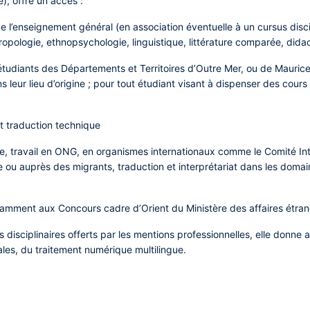
), offre un accès :
 l’enseignement général (en association éventuelle à un cursus discipl
hropologie, ethnopsychologie, linguistique, littérature comparée, didac
 étudiants des Départements et Territoires d’Outre Mer, ou de Maurice
 leur lieu d’origine ; pour tout étudiant visant à dispenser des cours
t traduction technique
me, travail en ONG, en organismes internationaux comme le Comité Int
e ou auprès des migrants, traduction et interprétariat dans les domain
otamment aux Concours cadre d’Orient du Ministère des affaires étra
 disciplinaires offerts par les mentions professionnelles, elle donn
nales, du traitement numérique multilingue.