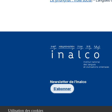
Le
ghunghat
: voile social
- Langues O
Newsletter de l'Inalco
S'abonner
Utilisation des cookies