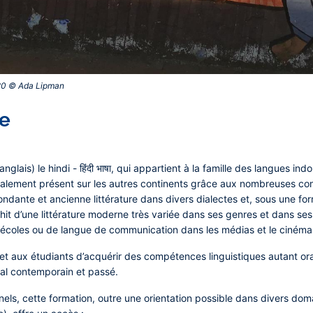
020 © Ada Lipman‎
ue
’anglais) le hindi - हिंदी भाषा, qui appartient à la famille des langues 
t également présent sur les autres continents grâce aux nombreuses 
ndante et ancienne littérature dans divers dialectes et, sous une for
ichit d’une littérature moderne très variée dans ses genres et dans se
coles ou de langue de communication dans les médias et le cinéma
et aux étudiants d’acquérir des compétences linguistiques autant oral
nal contemporain et passé.
nels
, cette formation, outre une orientation possible dans divers d