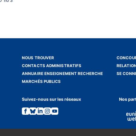
' no 3
NOUS TROUVER
CONCOUR
CONTACTS ADMINISTRATIFS
RELATIO
ANNUAIRE ENSEIGNEMENT RECHERCHE
SE CONN
MARCHÉS PUBLICS
Suivez-nous sur les réseaux
Nos par
Lien
Lien
Lien
Lien
Lien
vers
vers
vers
vers
vers
la
la
la
la
la
page
page
page
page
page
Facebook.
Bluesky.
Linkedin.
Instagram.
Youtube.