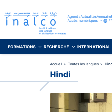
Gestion des consentements
Aller
au
contenu
principal
Agenda
Actualités
Annuaire
Accès numériques
F
FORMATIONS
RECHERCHE
INTERNATIONAL
Accueil
Toutes les langues
Hind
Hindi