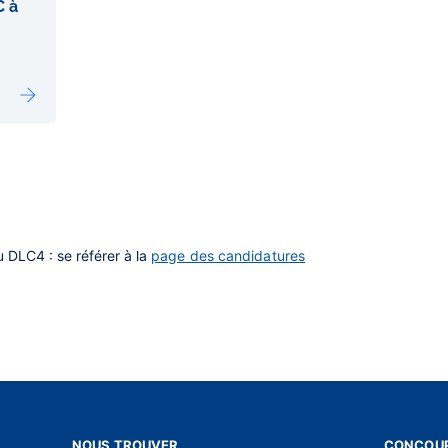
C à
 DLC4 : se référer à la
page des candidatures
NOUS TROUVER
CONCOUR