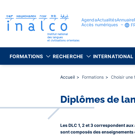
Gestion des consentements
Aller
au
contenu
principal
Agenda
Actualités
Annuaire
Accès numériques
F
FORMATIONS
RECHERCHE
INTERNATIONAL
Accueil
Formations
Choisir une
Diplômes de lan
Les DLC 1, 2 et 3 correspondent aux a
sont composés des enseignements 