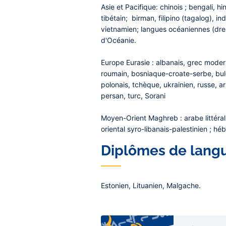
Asie et Pacifique
: chinois ; bengali, h
tibétain; birman, filipino (tagalog), i
vietnamien; langues océaniennes (drehu
d'Océanie.
Europe Eurasie
: albanais, grec moderne
roumain, bosniaque-croate-serbe, bul
polonais, tchèque, ukrainien, russe, 
persan, turc, Sorani
Moyen-Orient Maghreb
: arabe littér
oriental syro-libanais-palestinien ; h
Diplômes de langue
Estonien, Lituanien, Malgache.
Liens