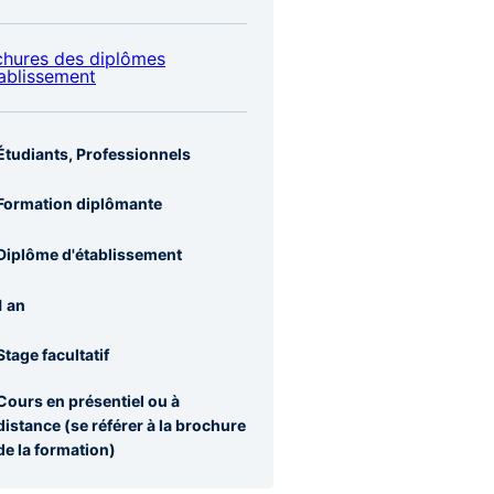
chures des diplômes
ablissement
Étudiants, Professionnels
Formation diplômante
Diplôme d'établissement
1 an
Stage facultatif
Cours en présentiel ou à
distance (se référer à la brochure
de la formation)