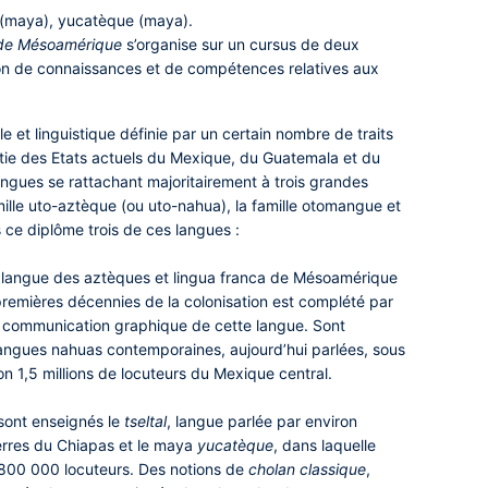
al (maya), yucatèque (maya).
n de Mésoamérique
s’organise sur un cursus de deux
ion de connaissances et de compétences relatives aux
.
e et linguistique définie par un certain nombre de traits
ie des Etats actuels du Mexique, du Guatemala et du
angues se rattachant majoritairement à trois grandes
famille uto-aztèque (ou uto-nahua), la famille otomangue et
 ce diplôme trois de ces langues :
, langue des aztèques et lingua franca de Mésoamérique
 premières décennies de la colonisation est complété par
 communication graphique de cette langue. Sont
ngues nahuas contemporaines, aujourd’hui parlées, sous
on 1,5 millions de locuteurs du Mexique central.
 sont enseignés le
tseltal
, langue parlée par environ
erres du Chiapas et le maya
yucatèque
, dans laquelle
 800 000 locuteurs. Des notions de
cholan classique
,