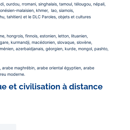
indi, ourdou, rromani, singhalais, tamoul, télougou, népali,
ndonésien-malaisien, khmer, lao, siamois,
, tahitien) et le DLC Paroles, objets et cultures
, hongrois, finnois, estonien, letton, lituanien,
gare, kurmandji, macédonien, slovaque, slovène,
arménien, azerbaidjanais, géorgien, kurde, mongol, pashto,
al, arabe maghrébin, arabe oriental égyptien, arabe
ébreu moderne.
 et civilisation à distance