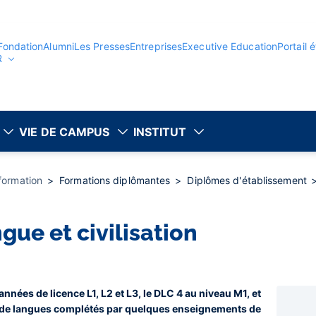
Fondation
Alumni
Les Presses
Entreprises
Executive Education
Portail 
R
VIE DE CAMPUS
INSTITUT
 formation
Formations diplômantes
Diplômes d'établissement
gue et civilisation
nnées de licence L1, L2 et L3, le DLC 4 au niveau M1, et
de langues complétés par quelques enseignements de