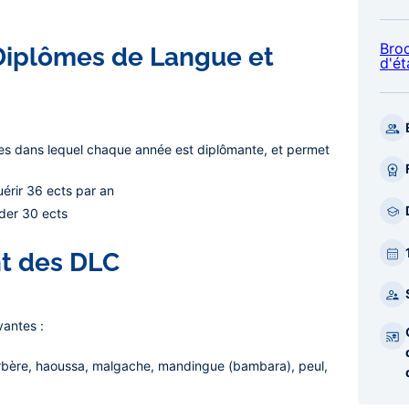
Bro
Diplômes de Langue et
d'ét
es dans lequel chaque année est diplômante, et permet
érir 36 ects par an
ider 30 ects
t des DLC
vantes :
rbère, haoussa, malgache, mandingue (bambara), peul,