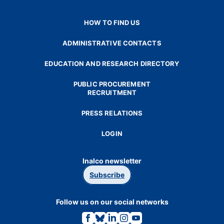
HOW TO FIND US
ADMINISTRATIVE CONTACTS
EDUCATION AND RESEARCH DIRECTORY
PUBLIC PROCUREMENT
RECRUITMENT
PRESS RELATIONS
LOGIN
Inalco newsletter
Subscribe
Follow us on our social networks
Link
Link
Link
Link
Link
to
to
to
to
to