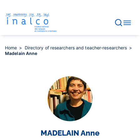
Consent management
Skip
to
main
content
Home
Directory of researchers and teacher-researchers
Madelain Anne
MADELAIN
Anne