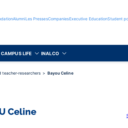
ndation
Alumni
Les Presses
Companies
Executive Education
Student po
CAMPUS LIFE
INALCO
nd teacher-researchers
Bayou Celine
U
Celine