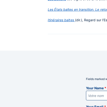
Les États baltes en transition. Le reto
Itinéraires baltes
(dir.), Regard sur l’
Fields marked wi
Informatio
Your Name
*
Your Email
*