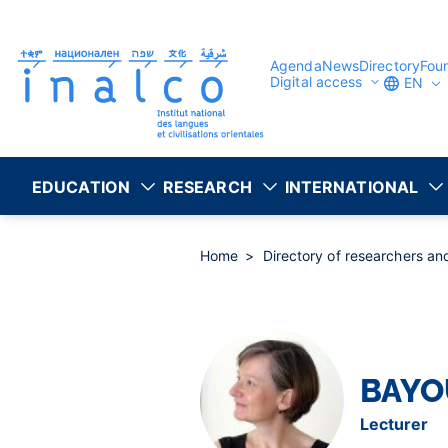
Consent management
Skip
to
main
content
Agenda
News
Directory
Fou
Digital access
EN
EDUCATION
RESEARCH
INTERNATIONAL
Home
Directory of researchers a
BAYO
Lecturer