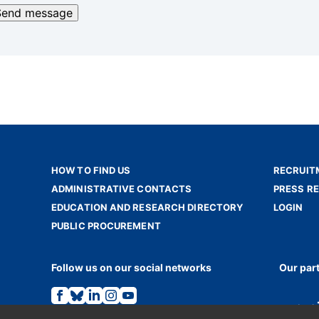
HOW TO FIND US
RECRUIT
ADMINISTRATIVE CONTACTS
PRESS R
EDUCATION AND RESEARCH DIRECTORY
LOGIN
PUBLIC PROCUREMENT
Follow us on our social networks
Our par
Link
Link
Link
Link
Link
to
to
to
to
to
the
the
the
the
the