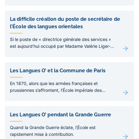
curieux meuble fermé à clé et contenant des
ouvrages de grands formats.
La difficile création du poste de secrétaire de
l’École des langues orientales
Si le poste de « directrice générale des services »
est aujourd’hui occupé par Madame Valérie Liger-
Belair, il s’agit d’un poste ancien, créé seulement
trois ans après la fondation de l’École.
Les Langues O’ et la Commune de Paris
En 1870, alors que les armées françaises et
prussiennes s’affrontent, l’École impériale des
langues orientales traverse une période de
transformations et se retrouve entraînée dans la
tourmente du double siège de Paris.
Les Langues O’ pendant la Grande Guerre
Quand la Grande Guerre éclate, l’֤École est
rapidement mise à contribution.