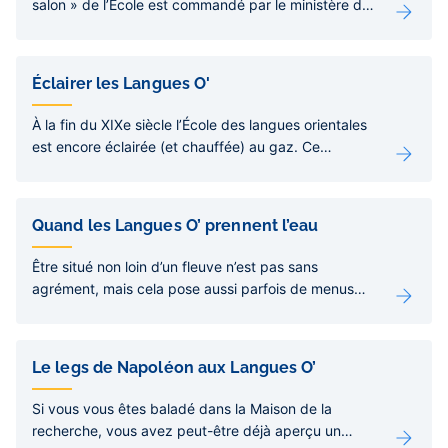
salon » de l’École est commandé par le ministère de
l’Instruction publique.
Éclairer les Langues O'
À la fin du XIXe siècle l’École des langues orientales
est encore éclairée (et chauffée) au gaz. Ce
système reste majoritaire à Paris jusqu’au début des
années 1920, période où l’ampoule à incandescence
commence à réellement le concurrencer.
Quand les Langues O’ prennent l’eau
Être situé non loin d’un fleuve n’est pas sans
agrément, mais cela pose aussi parfois de menus
problèmes.
Le legs de Napoléon aux Langues O’
Si vous vous êtes baladé dans la Maison de la
recherche, vous avez peut-être déjà aperçu un