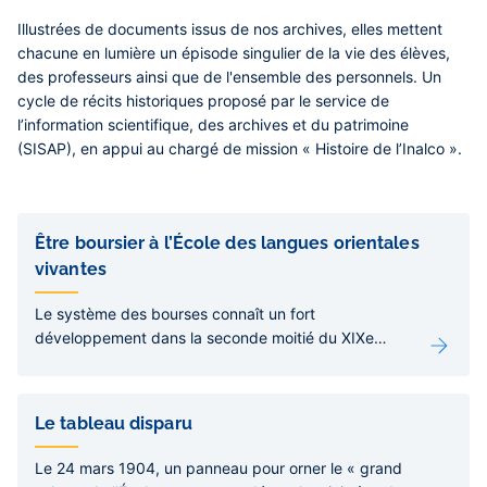
Illustrées de documents issus de nos archives, elles mettent
chacune en lumière un épisode singulier de la vie des élèves,
des professeurs ainsi que de l'ensemble des personnels. Un
cycle de récits historiques proposé par le service de
l’information scientifique, des archives et du patrimoine
(SISAP), en appui au chargé de mission « Histoire de l’Inalco ».
Liens
de
Être boursier à l’École des langues orientales
sous-
vivantes
pages
Le système des bourses connaît un fort
développement dans la seconde moitié du XIXe
siècle, facilitant le financement des études
supérieures d’élèves assidus et talentueux.
Le tableau disparu
Le 24 mars 1904, un panneau pour orner le « grand