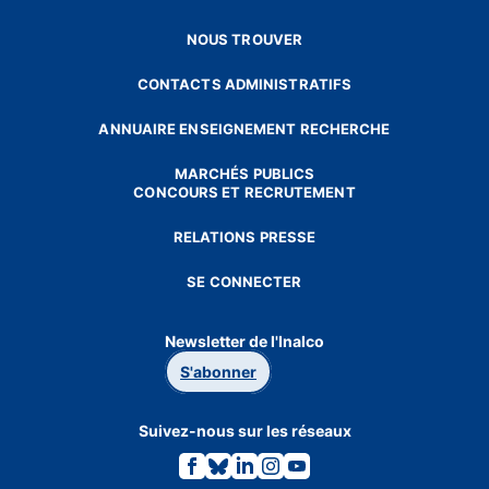
NOUS TROUVER
CONTACTS ADMINISTRATIFS
ANNUAIRE ENSEIGNEMENT RECHERCHE
MARCHÉS PUBLICS
CONCOURS ET RECRUTEMENT
RELATIONS PRESSE
SE CONNECTER
Newsletter de l'Inalco
S'abonner
Suivez-nous sur les réseaux
Lien
Lien
Lien
Lien
Lien
vers
vers
vers
vers
vers