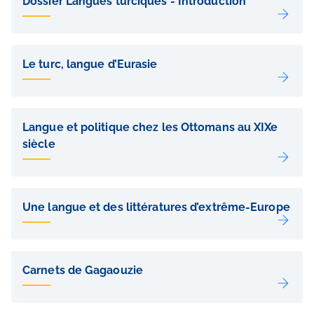
Dossier Langues turciques - Introduction
sous-
pages
Le turc, langue d’Eurasie
Langue et politique chez les Ottomans au XIXe
siècle
Une langue et des littératures d’extrême-Europe
Carnets de Gagaouzie