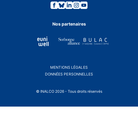
Lien
Lien
Lien
Lien
Lien
vers
vers
vers
vers
vers
la
la
la
la
la
page
page
page
page
page
Facebook.
Bluesky.
Linkedin.
Instagram.
Youtube.
Nos partenaires
MENTIONS LÉGALES
DONNÉES PERSONNELLES
© INALCO 2026 - Tous droits réservés