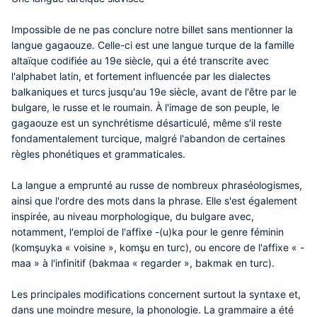
Impossible de ne pas conclure notre billet sans mentionner la
langue gagaouze. Celle-ci est une langue turque de la famille
altaïque codifiée au 19e siècle, qui a été transcrite avec
l'alphabet latin, et fortement influencée par les dialectes
balkaniques et turcs jusqu'au 19e siècle, avant de l'être par le
bulgare, le russe et le roumain. À l'image de son peuple, le
gagaouze est un synchrétisme désarticulé, même s'il reste
fondamentalement turcique, malgré l'abandon de certaines
règles phonétiques et grammaticales.
La langue a emprunté au russe de nombreux phraséologismes,
ainsi que l'ordre des mots dans la phrase. Elle s'est également
inspirée, au niveau morphologique, du bulgare avec,
notamment, l'emploi de l'affixe -(u)ka pour le genre féminin
(komşuyka « voisine », komşu en turc), ou encore de l'affixe « -
maa » à l'infinitif (bakmaa « regarder », bakmak en turc).
Les principales modifications concernent surtout la syntaxe et,
dans une moindre mesure, la phonologie. La grammaire a été