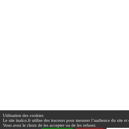
Utilisation des cookies
Le site inalco.fr utilise des traceurs pour mesurer l’audience du site et
Vous avez le choix de les accepter ou de les refuser.