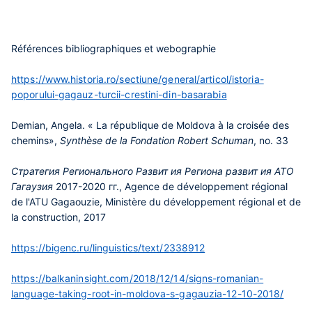
Références bibliographiques et webographie
https://www.historia.ro/sectiune/general/articol/istoria-
poporului-gagauz-turcii-crestini-din-basarabia
Demian, Angela. « La république de Moldova à la croisée des
chemins»,
Synthèse de la Fondation Robert Schuman
, no. 33
Стратегия Регионального Развит ия Региона развит ия АТО
Гагаузия
2017-2020 гг., Agence de développement régional
de l'ATU Gagaouzie, Ministère du développement régional et de
la construction, 2017
https://bigenc.ru/linguistics/text/2338912
https://balkaninsight.com/2018/12/14/signs-romanian-
language-taking-root-in-moldova-s-gagauzia-12-10-2018/