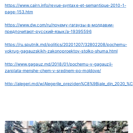
https://www.cairn.info/revue-syntaxe-et-semantique-2010-1-
page-153.htm
https://www.dw.com/ru/почему-гагаузы-в-молдавии-
предпочитают-русский-язык/a-19395596
https://ru.sputnik.md/politics/20201207/32802208/pochemu-
vokrug-gagauzskikh-zakonoproektov-stolko-shuma.html
http://www.gagauz.md/2018/01/pochemu-v-gagauzii-
zarplata-menshe-chem-v-srednem-po-moldove/
http://alegeri.md/w/Alegerile_preziden%C8%9Biale_din_2020_