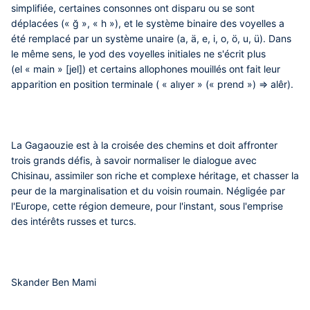
simplifiée, certaines consonnes ont disparu ou se sont
déplacées (« ğ », « h »), et le système binaire des voyelles a
été remplacé par un système unaire (a, ä, e, i, o, ӧ, u, ü). Dans
le même sens, le yod des voyelles initiales ne s'écrit plus
(el « main » [jel]) et certains allophones mouillés ont fait leur
apparition en position terminale ( « alıyer » (« prend ») => alêr).
La Gagaouzie est à la croisée des chemins et doit affronter
trois grands défis, à savoir normaliser le dialogue avec
Chisinau, assimiler son riche et complexe héritage, et chasser la
peur de la marginalisation et du voisin roumain. Négligée par
l'Europe, cette région demeure, pour l'instant, sous l'emprise
des intérêts russes et turcs.
Skander Ben Mami