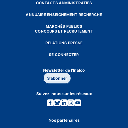
CONTACTS ADMINISTRATIFS
ANNUAIRE ENSEIGNEMENT RECHERCHE
MARCHÉS PUBLICS
CONCOURS ET RECRUTEMENT
RELATIONS PRESSE
SE CONNECTER
Newsletter de l'Inalco
S'abonner
Suivez-nous sur les réseaux
Lien
Lien
Lien
Lien
Lien
vers
vers
vers
vers
vers
la
la
la
la
la
page
page
page
page
page
Facebook.
Bluesky.
Linkedin.
Instagram.
Youtube.
Nos partenaires