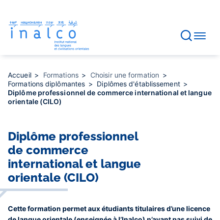
Gestion des consentements
Aller
au
contenu
principal
Accueil
Formations
Choisir une formation
Formations diplômantes
Diplômes d'établissement
Diplôme professionnel de commerce international et langue
orientale (CILO)
Diplôme professionnel
de commerce
international et langue
orientale (CILO)
Cette formation permet aux étudiants titulaires d’une licence
de langue orientale (enseignée à l’Inalco) n’ayant pas suivi de