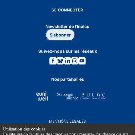
SE CONNECTER
Newsletter de l'Inalco
S'abonner
Suivez-nous sur les réseaux
Lien
Lien
Lien
Lien
Lien
vers
vers
vers
vers
vers
la
la
la
la
la
page
page
page
page
page
Facebook.
Bluesky.
Linkedin.
Instagram.
Youtube.
Nos partenaires
MENTIONS LÉGALES
DONNÉES PERSONNELLES
Utilisation des cookies
Le site inalco.fr utilise des traceurs pour mesurer l’audience du site