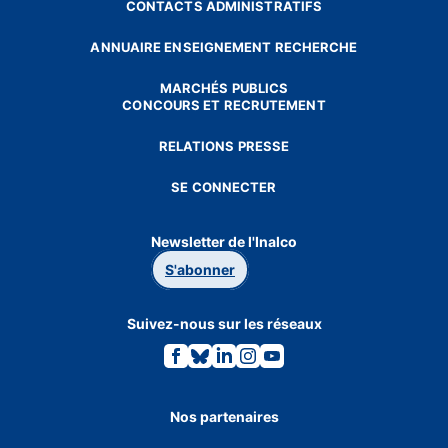
CONTACTS ADMINISTRATIFS
ANNUAIRE ENSEIGNEMENT RECHERCHE
MARCHÉS PUBLICS
CONCOURS ET RECRUTEMENT
RELATIONS PRESSE
SE CONNECTER
Newsletter de l'Inalco
S'abonner
Suivez-nous sur les réseaux
Lien
Lien
Lien
Lien
Lien
vers
vers
vers
vers
vers
la
la
la
la
la
page
page
page
page
page
Facebook.
Bluesky.
Linkedin.
Instagram.
Youtube.
Nos partenaires