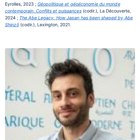
Eyrolles, 2023 ;
Géopolitique et géoéconomie du monde
contemporain. Conflits et puissances
(codir.), La Découverte,
2024 ;
The Abe Legacy. How Japan has been shaped by Abe
Shinzô
(codir.), Lexington, 2021.