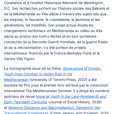
Constance et à l’Institut Historique Allemand de Washington,
D.C. Ses recherches portent sur l’histoire sociale des Balkans et
de la Méditerranée au XXe siècle à travers des sujets tels que
les empires, le fascisme, le colonialisme, la jeunesse et les
générations, les mobilités. Son projet actuel étudie les
changements territoriaux en Méditerranée au milieu du XXe
siècle au prisme des trafics illicites et en tant qu’histoire
connectée de la Seconde Guerre mondiale, de la guerre froide
et de la décolonisation. Il a été porteur de projets
internationaux financés par le France-Berkeley-Fund et le
Centre Villa Vigoni.
La monographie issue de sa thèse,
Generations of Empire :
Youth from Ottoman to Italian Rule in the
Mediterranean
(University of Toronto Press, 2022) a été
lauréate du Prix pour le premier livre attribué par le consortium
international
The Mediterranean Seminar.
Il a dirigé les numéros
spéciaux de revue
Imperial Youth in the Late-Nineteenth and
Early-Twentieth Centuries
(Journal of Social History, 2026)
et
Between Deviance and Marginalisation. Gendering the
Transnational ‘Underworld’
(Crime, History and Societies, 2025,