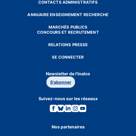
CONTACTS ADMINISTRATIFS
ANNUAIRE ENSEIGNEMENT RECHERCHE
MARCHÉS PUBLICS
CONCOURS ET RECRUTEMENT
RELATIONS PRESSE
SE CONNECTER
Newsletter de l'Inalco
S'abonner
Suivez-nous sur les réseaux
Lien
Lien
Lien
Lien
Lien
vers
vers
vers
vers
vers
la
la
la
la
la
page
page
page
page
page
Facebook.
Bluesky.
Linkedin.
Instagram.
Youtube.
Nos partenaires