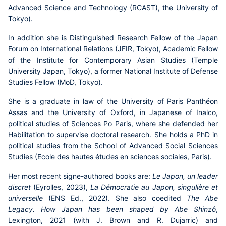
Advanced Science and Technology (RCAST), the University of
Tokyo).
In addition she is Distinguished Research Fellow of the Japan
Forum on International Relations (JFIR, Tokyo), Academic Fellow
of the Institute for Contemporary Asian Studies (Temple
University Japan, Tokyo), a former National Institute of Defense
Studies Fellow (MoD, Tokyo).
She is a graduate in law of the University of Paris Panthéon
Assas and the University of Oxford, in Japanese of Inalco,
political studies of Sciences Po Paris, where she defended her
Habilitation to supervise doctoral research. She holds a PhD in
political studies from the School of Advanced Social Sciences
Studies (Ecole des hautes études en sciences sociales, Paris).
Her most recent signe-authored books are:
Le Japon, un leader
discret
(Eyrolles, 2023),
La Démocratie au Japon, singulière et
universelle
(ENS Ed., 2022). She also coedited
The
Abe
Legacy. How Japan has been shaped by Abe Shinzô
,
Lexington, 2021 (with J. Brown and R. Dujarric) and