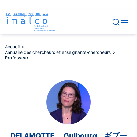
Gestion des consentements
Aller
au
contenu
principal
Accueil
Annuaire des chercheurs et enseignants-chercheurs
Professeur
DELAMOTTE
Guibourg ギブー