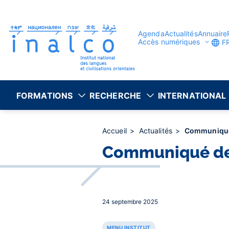
Gestion des consentements
Aller
au
contenu
principal
Agenda
Actualités
Annuaire
Accès numériques
F
FORMATIONS
RECHERCHE
INTERNATIONAL
Accueil
Actualités
Communiqué 
Communiqué de l
24 septembre 2025
MENU INSTITUT