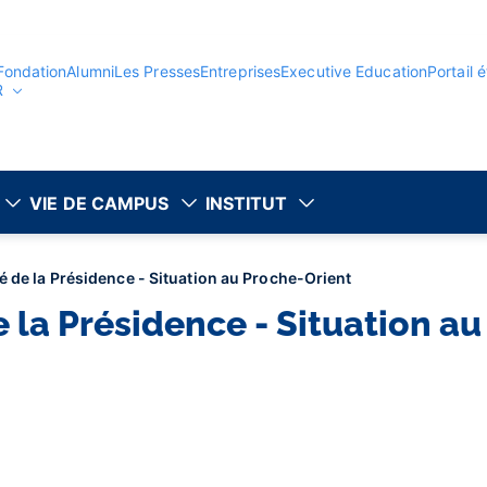
Fondation
Alumni
Les Presses
Entreprises
Executive Education
Portail 
R
VIE DE CAMPUS
INSTITUT
de la Présidence - Situation au Proche-Orient
a Présidence - Situation au