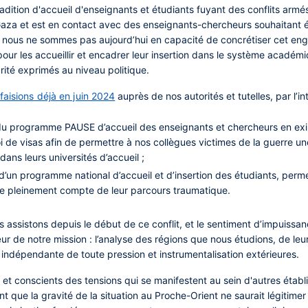
tradition d'accueil d'enseignants et étudiants fuyant des conflits armé
Gaza et est en contact avec des enseignants-chercheurs souhaitant 
t, nous ne sommes pas aujourd’hui en capacité de concrétiser cet en
pour les accueillir et encadrer leur insertion dans le système académ
ité exprimés au niveau politique.
faisions déjà en juin 2024
auprès de nos autorités et tutelles, par l’i
 programme PAUSE d’accueil des enseignants et chercheurs en exil
troi de visas afin de permettre à nos collègues victimes de la guerre une
dans leurs universités d’accueil ;
’un programme national d’accueil et d’insertion des étudiants, perme
ne pleinement compte de leur parcours traumatique.
s assistons depuis le début de ce conflit, et le sentiment d’impuiss
r de notre mission : l’analyse des régions que nous étudions, de leur 
 indépendante de toute pression et instrumentalisation extérieures.
et conscients des tensions qui se manifestent au sein d'autres étab
t que la gravité de la situation au Proche-Orient ne saurait légitime