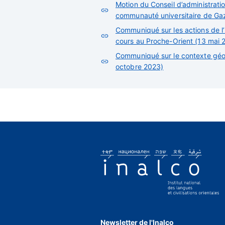
Motion du Conseil d’administration
communauté universitaire de Gaz
Communiqué sur les actions de l’
cours au Proche-Orient (13 mai 
Communiqué sur le contexte géo-
octobre 2023)
Newsletter de l'Inalco