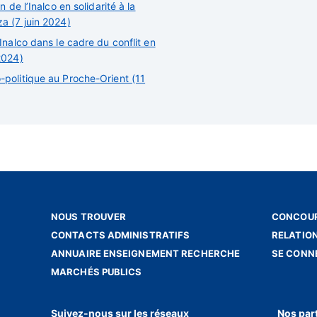
 de l’Inalco en solidarité à la
a (7 juin 2024)
Inalco dans le cadre du conflit en
2024)
politique au Proche-Orient (11
NOUS TROUVER
CONCOUR
CONTACTS ADMINISTRATIFS
RELATIO
ANNUAIRE ENSEIGNEMENT RECHERCHE
SE CONN
MARCHÉS PUBLICS
Suivez-nous sur les réseaux
Nos par