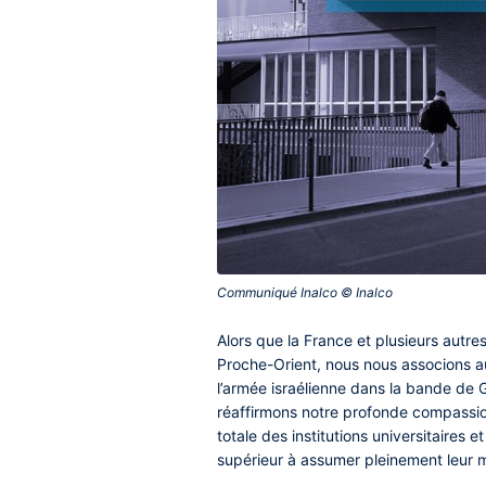
Communiqué Inalco © Inalco‎
Contenu
Alors que la France et plusieurs autre
central
Proche-Orient, nous nous associons au
l’armée israélienne dans la bande de 
réaffirmons notre profonde compassion
totale des institutions universitaire
supérieur à assumer pleinement leur mi