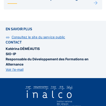
sous-
pages
EN SAVOIR PLUS
Consultez le site du service public
CONTACT
Katérina DÉMÉAUTIS
SIO-IP
Responsable du Développement des Formations en
Alternance
Voir l'e-mail