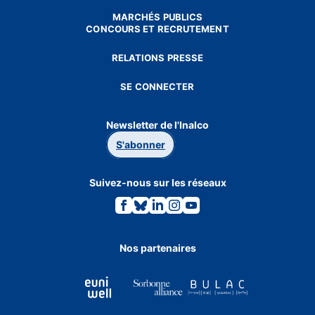
MARCHÉS PUBLICS
CONCOURS ET RECRUTEMENT
RELATIONS PRESSE
SE CONNECTER
Newsletter de l'Inalco
S'abonner
Suivez-nous sur les réseaux
Lien
Lien
Lien
Lien
Lien
vers
vers
vers
vers
vers
la
la
la
la
la
page
page
page
page
page
Facebook.
Bluesky.
Linkedin.
Instagram.
Youtube.
Nos partenaires