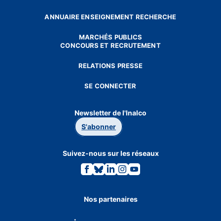
ANNUAIRE ENSEIGNEMENT RECHERCHE
MARCHÉS PUBLICS
CONCOURS ET RECRUTEMENT
RELATIONS PRESSE
SE CONNECTER
Newsletter de l'Inalco
S'abonner
Suivez-nous sur les réseaux
Lien
Lien
Lien
Lien
Lien
vers
vers
vers
vers
vers
la
la
la
la
la
page
page
page
page
page
Facebook.
Bluesky.
Linkedin.
Instagram.
Youtube.
Nos partenaires