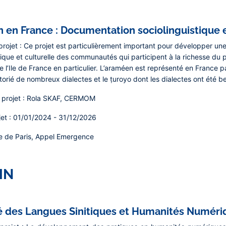
en France : Documentation sociolinguistique e
rojet :
Ce projet est particulièrement important pour développer une
tique et culturelle des communautés qui participent à la richesse du 
e l’Ile de France en particulier. L’araméen est représenté en France p
torié de nombreux dialectes et le ṭuroyo dont les dialectes ont été b
projet :
Rola SKAF, CERMOM
jet
: 01/01/2024 - 31/12/2026
lle de Paris, Appel Emergence
HN
té des Langues Sinitiques et Humanités Numéri