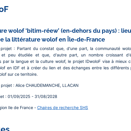
oF
ure wolof ‘bitim-réew’ (en-dehors du pays) : lieu
e la littérature wolof en Île-de-France
projet :
Partant du constat que, d'une part, la communauté wolof
 et peu étudiée et que, d'autre part, un nombre croissant d'ét
s par la langue et la culture wolof, le projet IDwoloF vise à mieux co
lof en IDF et à créer du lien et des échanges entre les différents 
olof sur ce territoire.
projet :
Alice CHAUDEMANCHE, LLACAN
et :
01/09/2025 - 31/08/2028
ion Ile de France -
Chaires de recherche SHS
tes