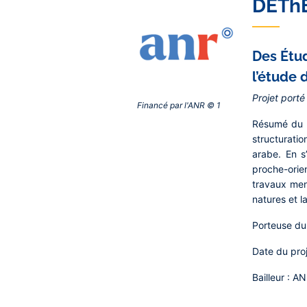
DÉTh
Des Étud
l’étude 
Projet porté
Financé par l'ANR © 1‎
Résumé du 
structuratio
arabe. En s
proche-orie
travaux mené
natures et l
Porteuse du 
Date du proj
Bailleur :
AN