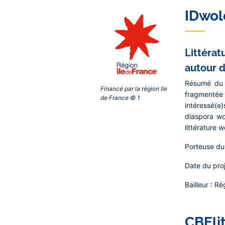
IDwol
Littérat
autour d
Résumé du 
Financé par la région Ile
fragmentée
de France © 1‎
intéressé(e)
diaspora wo
littérature w
Porteuse du 
Date du proj
Bailleur :
Rég
CBEli