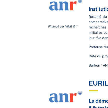
Institut
Résumé du 
comparative,
Financé par l'ANR © 1‎
recherches s
militaires o
leur rôle dan
Porteuse du 
Date du proj
Bailleur :
AN
EURIL
La démoc