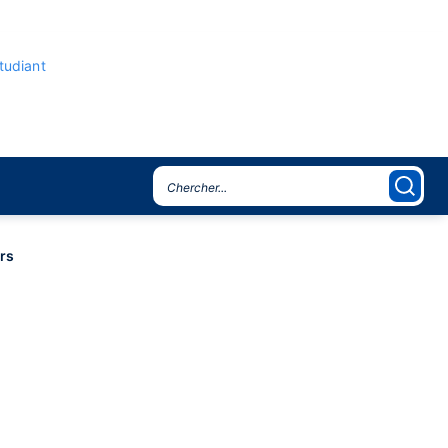
étudiant
rs