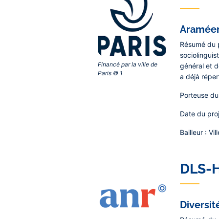
Araméen 
Résumé du p
sociolinguis
Financé par la ville de
général et d
Paris © 1‎
a déjà réper
Porteuse du 
Date du pro
Bailleur
: Vi
DLS-
Diversi