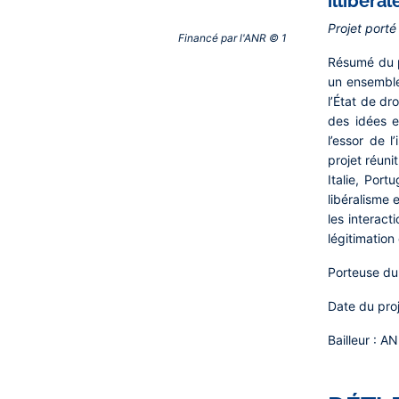
illibéral
Projet porté
Financé par l'ANR © 1‎
Résumé du p
un ensemble
l’État de dr
des idées e
l’essor de 
projet réuni
Italie, Port
libéralisme 
les interact
légitimation
Porteuse du 
Date du proj
Bailleur :
AN