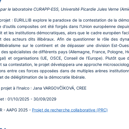
e
 par le laboratoire CURAPP-ESS, Université Picardie Jules Verne (Ami
rojet :
EURILLIB explore le paradoxe de la contestation de la démocr
 d’outils composites ont été forgés dans l’Union européenne depui
oit et les institutions démocratiques, alors que le cadre européen fac
t des acteurs dits illibéraux. Afin de questionner le rôle des dy
l’illibéralisme sur le continent et de dépasser une division Est-Ou
t des spécialistes de différents pays (Allemagne, France, Pologne, 
ugal) et organisations (UE, OSCE, Conseil de l’Europe). Plutôt que 
et sa contestation, le projet développera une approche microsociolog
ions entre ces forces opposées dans de multiples arènes institution
 et de délégitimation de la démocratie libérale.
projet à l'Inalco :
Jana VARGOVČÍKOVÁ, CREE
et :
01/10/2025 - 30/09/2029
R - AAPG 2025 -
Projet de recherche collaborative (PRC)