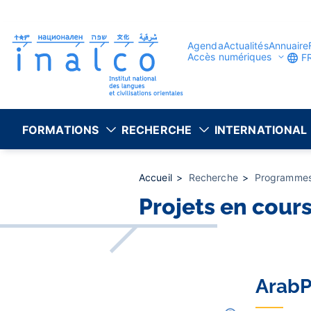
Gestion des consentements
Aller
au
contenu
principal
Agenda
Actualités
Annuaire
Accès numériques
F
FORMATIONS
RECHERCHE
INTERNATIONAL
Accueil
Recherche
Programmes 
Projets en cour
ArabP