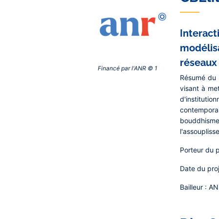
Interac
modélisa
réseaux 
Financé par l'ANR © 1‎
Résumé du p
visant à met
d'instituti
contemporai
bouddhisme
l'assoupliss
Porteur du p
Date du proj
Bailleur :
AN