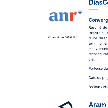
DiasC
Converge
Résumé du 
l’œuvre au 
Financé par l'ANR © 1‎
d’une diasp
tel « moment
mouvements 
reconfigurat
clef.
Porteuse du 
Date du proj
Bailleur :
AN
Aram 