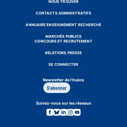
NOUS TROUVER
CONTACTS ADMINISTRATIFS
ANNUAIRE ENSEIGNEMENT RECHERCHE
MARCHÉS PUBLICS
CONCOURS ET RECRUTEMENT
RELATIONS PRESSE
SE CONNECTER
Newsletter de l'Inalco
S'abonner
Suivez-nous sur les réseaux
Lien
Lien
Lien
Lien
Lien
vers
vers
vers
vers
vers
la
la
la
la
la
page
page
page
page
page