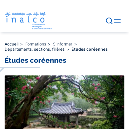
Gestion des consentements
Aller
au
contenu
principal
Accueil
Formations
S'informer
Départements, sections, filières
Études coréennes
Études coréennes