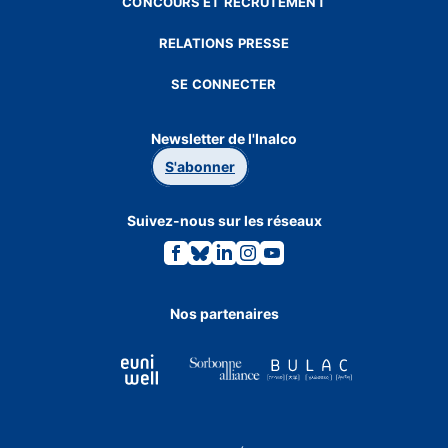
CONCOURS ET RECRUTEMENT
RELATIONS PRESSE
SE CONNECTER
Newsletter de l'Inalco
S'abonner
Suivez-nous sur les réseaux
Lien
Lien
Lien
Lien
Lien
vers
vers
vers
vers
vers
la
la
la
la
la
page
page
page
page
page
Facebook.
Bluesky.
Linkedin.
Instagram.
Youtube.
Nos partenaires