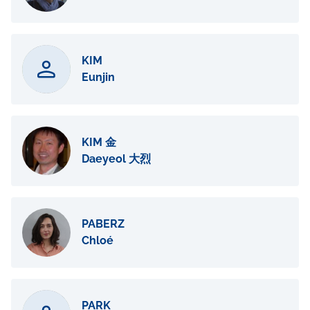
KIM
Eunjin
KIM 金
Daeyeol 大烈
PABERZ
Chloé
PARK