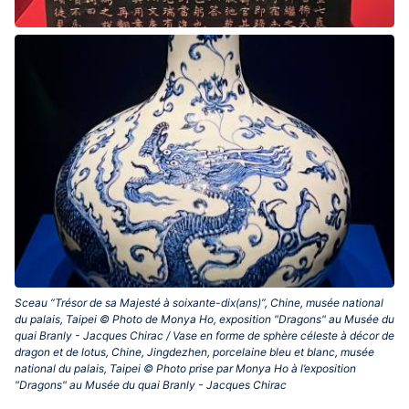
Sceau “Trésor de sa Majesté à soixante-dix(ans)”, Chine, musée national
du palais, Taipei © Photo de Monya Ho, exposition "Dragons" au Musée du
quai Branly - Jacques Chirac / Vase en forme de sphère céleste à décor de
dragon et de lotus, Chine, Jingdezhen, porcelaine bleu et blanc, musée
national du palais, Taipei © Photo prise par Monya Ho à l’exposition
"Dragons" au Musée du quai Branly - Jacques Chirac ‎