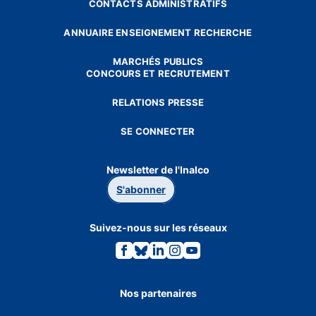
CONTACTS ADMINISTRATIFS
ANNUAIRE ENSEIGNEMENT RECHERCHE
MARCHÉS PUBLICS
CONCOURS ET RECRUTEMENT
RELATIONS PRESSE
SE CONNECTER
Newsletter de l'Inalco
S'abonner
Suivez-nous sur les réseaux
Lien
Lien
Lien
Lien
Lien
vers
vers
vers
vers
vers
la
la
la
la
la
page
page
page
page
page
Facebook.
Bluesky.
Linkedin.
Instagram.
Youtube.
Nos partenaires