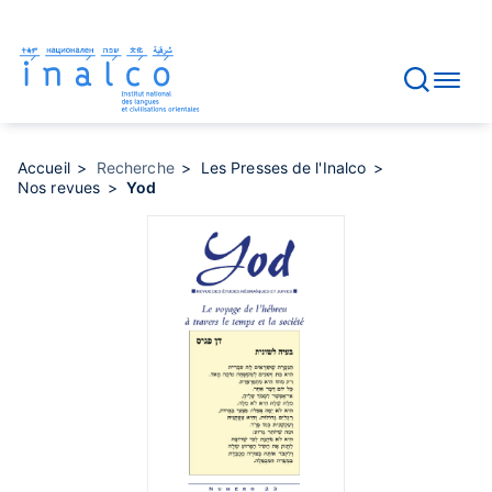
Gestion des consentements
Aller
au
contenu
principal
Accueil
Recherche
Les Presses de l'Inalco
Nos revues
Yod