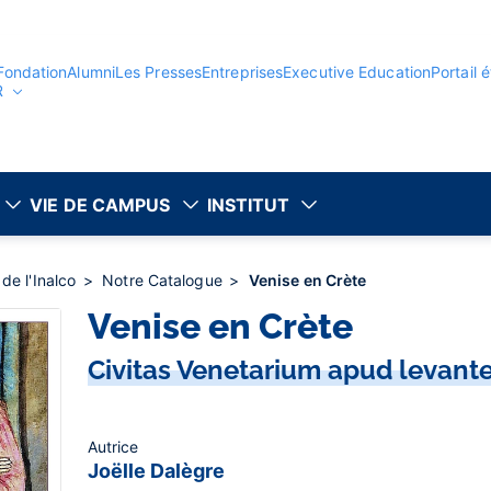
Fondation
Alumni
Les Presses
Entreprises
Executive Education
Portail 
R
VIE DE CAMPUS
INSTITUT
de l'Inalco
Notre Catalogue
Venise en Crète
Venise en Crète
Civitas Venetarium apud levan
Autrice
Joëlle Dalègre