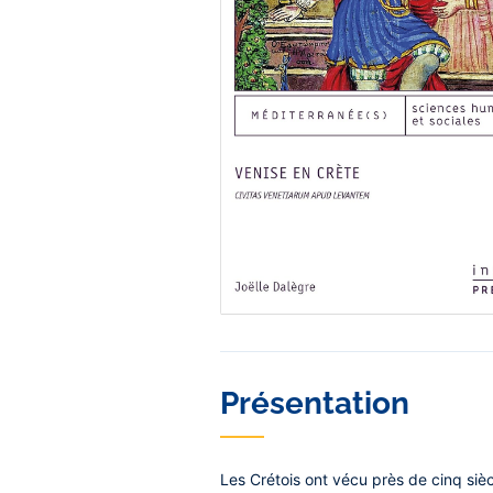
Contenu
Présentation
central
Les Crétois ont vécu près de cinq siè