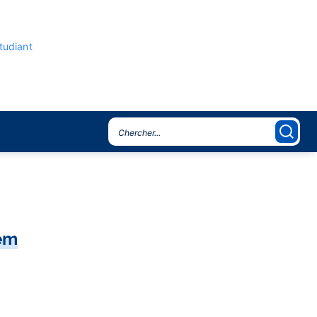
étudiant
tem