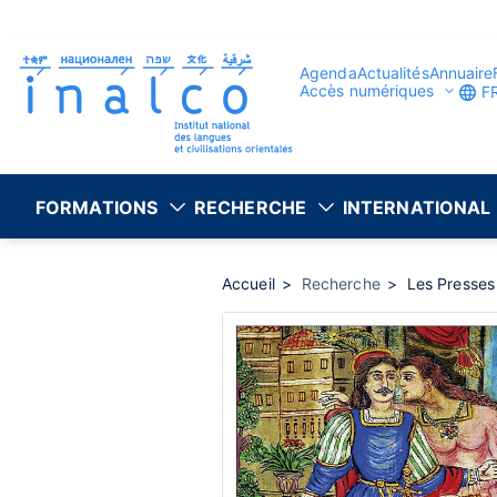
Gestion des consentements
Aller
au
contenu
principal
Agenda
Actualités
Annuaire
Accès numériques
F
FORMATIONS
RECHERCHE
INTERNATIONAL
Accueil
Recherche
Les Presses 