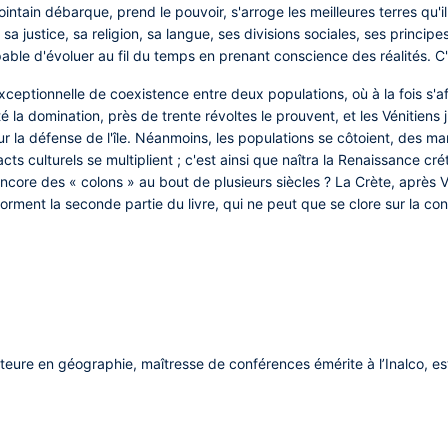
ointain débarque, prend le pouvoir, s'arroge les meilleures terres qu'il
 sa justice, sa religion, sa langue, ses divisions sociales, ses princ
able d'évoluer au fil du temps en prenant conscience des réalités. C'
eptionnelle de coexistence entre deux populations, où à la fois s'aff
é la domination, près de trente révoltes le prouvent, et les Vénitiens
r la défense de l'île. Néanmoins, les populations se côtoient, des mar
cts culturels se multiplient ; c'est ainsi que naîtra la Renaissance crét
 encore des « colons » au bout de plusieurs siècles ? La Crète, après V
rment la seconde partie du livre, qui ne peut que se clore sur la co
eure en géographie, maîtresse de conférences émérite à l’Inalco, est 