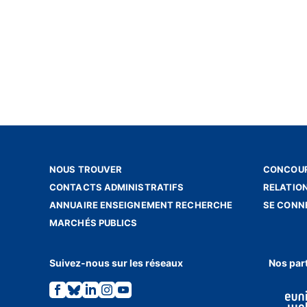
NOUS TROUVER
CONCOUR
CONTACTS ADMINISTRATIFS
RELATIO
ANNUAIRE ENSEIGNEMENT RECHERCHE
SE CONN
MARCHÉS PUBLICS
Suivez-nous sur les réseaux
Nos par
Lien
Lien
Lien
Lien
Lien
vers
vers
vers
vers
vers