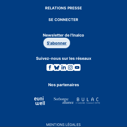
RELATIONS PRESSE
SE CONNECTER
Newsletter de l'Inalco
S'abonner
Suivez-nous sur les réseaux
Lien
Lien
Lien
Lien
Lien
vers
vers
vers
vers
vers
la
la
la
la
la
page
page
page
page
page
Facebook.
Bluesky.
Linkedin.
Instagram.
Youtube.
Nos partenaires
MENTIONS LÉGALES