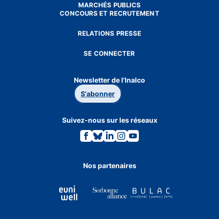
MARCHÉS PUBLICS
CONCOURS ET RECRUTEMENT
RELATIONS PRESSE
SE CONNECTER
Newsletter de l'Inalco
S'abonner
Suivez-nous sur les réseaux
Lien
Lien
Lien
Lien
Lien
vers
vers
vers
vers
vers
la
la
la
la
la
page
page
page
page
page
Facebook.
Bluesky.
Linkedin.
Instagram.
Youtube.
Nos partenaires