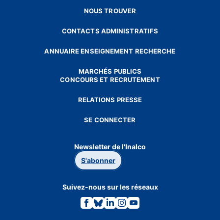
NOUS TROUVER
CONTACTS ADMINISTRATIFS
ANNUAIRE ENSEIGNEMENT RECHERCHE
MARCHÉS PUBLICS
CONCOURS ET RECRUTEMENT
RELATIONS PRESSE
SE CONNECTER
Newsletter de l'Inalco
S'abonner
Suivez-nous sur les réseaux
Lien
Lien
Lien
Lien
Lien
vers
vers
vers
vers
vers
la
la
la
la
la