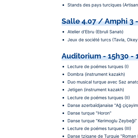
Stands des pays turciques (Artisana
Salle 4.07 / Amphi 3 
Atelier d'Ebru (Ebruli Sanatı)
Jeux de société turcs (Tavla, Okey
Auditorium - 15h30 -
Lecture de poémes turques (I)
Dombra (instrument kazakh)
Duo musical turque avec Saz anato
Jetigen (instrument kazakh)
Lecture de poémes turques (II)
Danse azerbaïdjanaise "Ağ çiçəyim
Danse turque "Horon"
Danse turque "Kerimoglu Zeybeği”
Lecture de poémes turques (III)
Danse tzigane de Turquie "Roman 