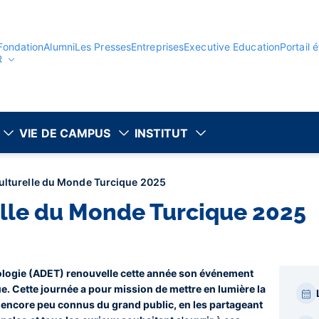
Fondation
Alumni
Les Presses
Entreprises
Executive Education
Portail 
R
VIE DE CAMPUS
INSTITUT
ulturelle du Monde Turcique 2025
elle du Monde Turcique 2025
cologie (ADET) renouvelle cette année son événement
Par
e. Cette journée a pour mission de mettre en lumière la
bar
e, encore peu connus du grand public, en les partageant
laté