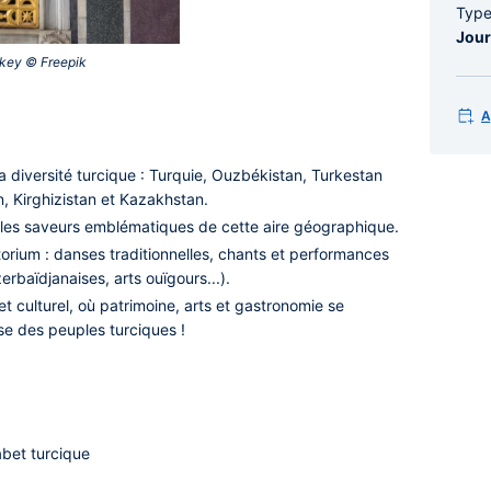
Typ
Jour
rkey © Freepik‎
A
a diversité turcique : Turquie, Ouzbékistan, Turkestan
n, Kirghizistan et Kazakhstan.
les saveurs emblématiques de cette aire géographique.
torium : danses traditionnelles, chants et performances
erbaïdjanaises, arts ouïgours...).
t culturel, où patrimoine, arts et gastronomie se
se des peuples turciques !
abet turcique