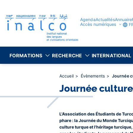
Gestion des consentements
Aller
au
contenu
principal
Agenda
Actualités
Annuaire
Accès numériques
F
FORMATIONS
RECHERCHE
INTERNATIONAL
Accueil
Évènements
Journée c
Journée cultur
L'Association des Étudiants de Tur
phare : la Journée du Monde Turciqu
culture turque et l'héritage turciqu