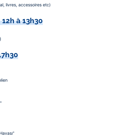
l, livres, accessoires etc)
- 12h à 13h30
)
 17h30
lien
"
Havası"