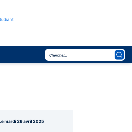
étudiant
agraphes
Le mardi 29 avril 2025
re
rale