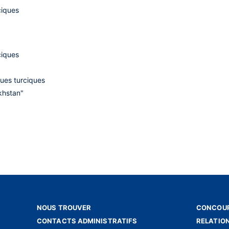
ciques
ciques
ques turciques
khstan"
NOUS TROUVER
CONCOUR
CONTACTS ADMINISTRATIFS
RELATIO