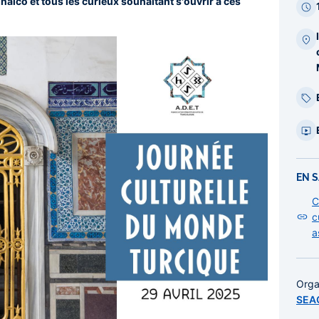
Inalco et tous les curieux souhaitant s'ouvrir à ces
EN S
C
c
a
Orga
SEA