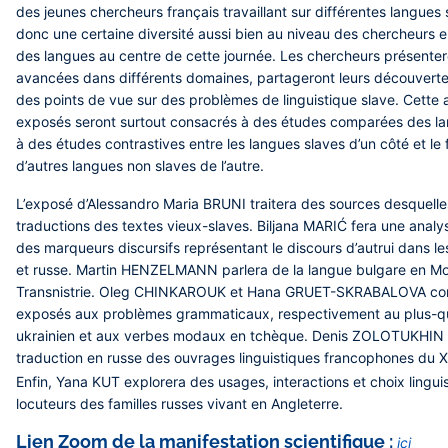
des jeunes chercheurs français travaillant sur différentes langues s
donc une certaine diversité aussi bien au niveau des chercheur
des langues au centre de cette journée. Les chercheurs présenter
avancées dans différents domaines, partageront leurs découvert
des points de vue sur des problèmes de linguistique slave. Cette 
exposés seront surtout consacrés à des études comparées des la
à des études contrastives entre les langues slaves d’un côté et le 
d’autres langues non slaves de l’autre.
L’exposé d’Alessandro Maria BRUNI traitera des sources desquelle
traductions des textes vieux-slaves. Biljana MARIĆ fera une anal
des marqueurs discursifs représentant le discours d’autrui dans l
et russe. Martin HENZELMANN parlera de la langue bulgare en Mo
Transnistrie. Oleg CHINKAROUK et Hana GRUET-SKRABALOVA con
exposés aux problèmes grammaticaux, respectivement au plus-qu
ukrainien et aux verbes modaux en tchèque. Denis ZOLOTUKHIN p
traduction en russe des ouvrages linguistiques francophones du X
Enfin, Yana KUT explorera des usages, interactions et choix lingui
locuteurs des familles russes vivant en Angleterre.
Lien Zoom de la manifestation scientifique :
ici