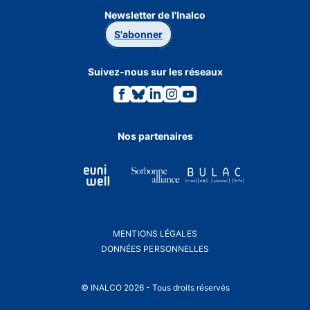
Newsletter de l'Inalco
S'abonner
Suivez-nous sur les réseaux
Lien
Lien
Lien
Lien
Lien
vers
vers
vers
vers
vers
la
la
la
la
la
page
page
page
page
page
Facebook.
Bluesky.
Linkedin.
Instagram.
Youtube.
Nos partenaires
MENTIONS LÉGALES
DONNÉES PERSONNELLES
© INALCO 2026 - Tous droits réservés