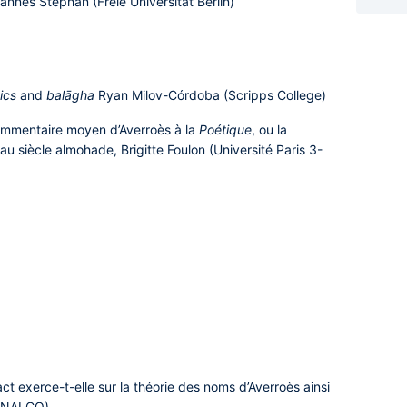
annes Stephan (Freie Universität Berlin)
ics
and
balāgha
Ryan Milov-Córdoba (Scripps College)
ommentaire moyen d’Averroès à la
Poétique
, ou la
au siècle almohade,
Brigitte Foulon (Université Paris 3-
ct exerce-t-elle sur la théorie des noms d’Averroès ainsi
(INALCO)