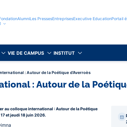
Fondation
Alumni
Les Presses
Entreprises
Executive Education
Portail 
R
VIE DE CAMPUS
INSTITUT
nternational : Autour de la Poétique d’Averroès
tional : Autour de la Poétiq
er au colloque international : Autour de la Poétique
Par
17 et jeudi 18 juin 2026.
bar
laté