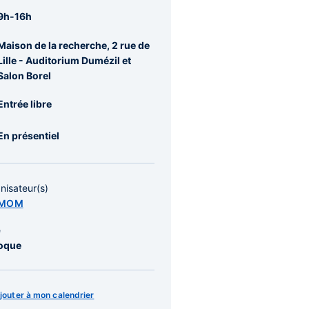
9h-16h
Maison de la recherche, 2 rue de
Lille - Auditorium Dumézil et
Salon Borel
Entrée libre
En présentiel
nisateur(s)
RMOM
e
oque
jouter à mon calendrier