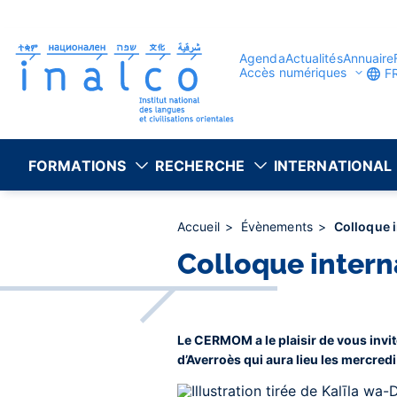
Gestion des consentements
Aller
au
contenu
principal
Agenda
Actualités
Annuaire
Accès numériques
F
FORMATIONS
RECHERCHE
INTERNATIONAL
Accueil
Évènements
Colloque i
Colloque interna
Le CERMOM a le plaisir de vous invit
d’Averroès qui aura lieu les mercredi 