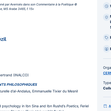
ionné par Averroès dans son Commentaire à la Poétique ©
ce, MS Arabe 3465, f. 15v‎
zil
Orga
CE
Bertrand (INALCO)
Typ
NTS PHILOSOPHIQUES
Coll
turelle d’al-Andalus,
Emmanuelle Tixier du Mesnil
d psychology in Ibn Sina and Ibn Rushd’s
Poetics,
Feriel
A