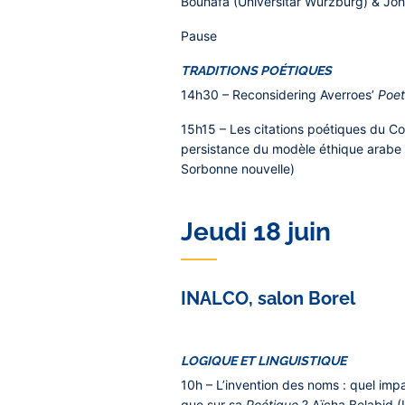
Bouhafa (Universitär Würzburg)
& Joh
Pause
TRADITIONS POÉTIQUES
14h30
– Reconsidering Averroes’
Poet
15h15
– Les citations poétiques du C
persistance du modèle éthique arabe 
Sorbonne nouvelle)
Jeudi 18 juin
INALCO, salon Borel
LOGIQUE ET LINGUISTIQUE
10h
– L’invention des noms : quel impa
que sur sa
Poétique
?
Aïcha Belabid 