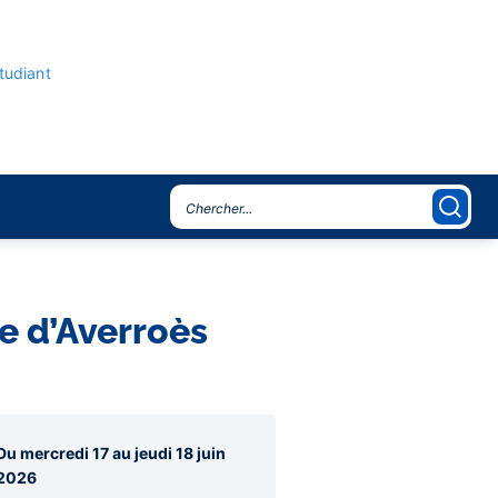
étudiant
ue d’Averroès
agraphes
Du mercredi 17 au jeudi 18 juin
re
2026
rale