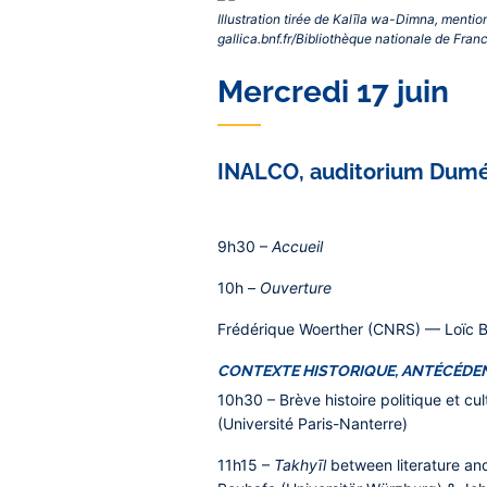
Illustration tirée de Kalīla wa-Dimna, ment
gallica.bnf.fr/Bibliothèque nationale de Fran
Mercredi 17 juin
INALCO, auditorium Dumé
9h30
–
Accueil
10h
–
Ouverture
Frédérique Woerther (CNRS) — Loïc 
CONTEXTE HISTORIQUE, ANTÉCÉDE
10h30
– Brève histoire politique et cul
(Université Paris-Nanterre)
11h15 –
Takhyīl
between literature an