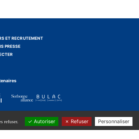
S ET RECRUTEMENT
NS PRESSE
ECTER
tenaires
Autoriser
Refuser
Personnaliser
s refuser.