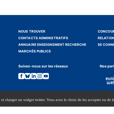
NOUS TROUVER
CONCOUR
CONTACTS ADMINISTRATIFS
RELATIO
ANNUAIRE ENSEIGNEMENT RECHERCHE
SE CONN
MARCHÉS PUBLICS
Suivez-nous sur les réseaux
Nos par
Lien
Lien
Lien
Lien
Lien
vers
vers
vers
vers
vers
la
la
la
la
la
page
page
page
page
page
Facebook.
Bluesky.
Linkedin.
Instagram.
Youtube.
e et charger un widget twitter. Vous avez le choix de les accepter ou de le
MENTIONS LÉGALES
DONNÉES PERSONNELLES
© INALCO 2026 - Tous droits réservés