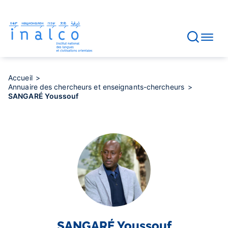
Gestion des consentements
Aller
au
contenu
principal
Accueil
Annuaire des chercheurs et enseignants-chercheurs
SANGARÉ Youssouf
SANGARÉ
Youssouf