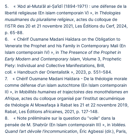
5. « ‘Abd al-Muta‘āl al-Ṣa‘īdī (1894-1971) : une défense de la
liberté religieuse (En islam contemporain V) », in
Théologies
musulmanes du pluralisme religieux
, actes du colloque de
l’ISTR des 20 et 21 novembre 2021, Les Éditions du Cerf, 2024,
p. 65-88.
6. « Chérif Ousmane Madani Haïdara on the Obligation to
Venerate the Prophet and his Family in Contemporary Mali (En
Islam contemporain IV) », in
The Presence of the Prophet in
Early Modern and Contemporary Islam
, Volume 3, Prophetic
Piety: Individual and Collective Manifestations, Brill,
coll. « Handbuch der Orientalistik », 2023, p. 551–584.
7. « Chérif Ousmane Madani Haïdara - De la théologie morale
comme défense d’un islam autochtone (En Islam contemporain
II) », in
Mobilités humaines et trajectoires des monothéismes en
Afriq
ue, actes du colloque organisé par l’institut œcuménique
de théologie Al Mowafaqa à Rabat les 21 et 22 novembre 2019,
Rabat, Les Éditions africaines, 2021, p. 127-148.
8. « Note préliminaire sur la question du ‘‘voile’’ dans la
pensée de M. Shaḥrūr (En Islam contemporain III) », in
Voilées.
Quand l’art dévoile l’incommunicatio
n, Éric Agbessi (dir.), Paris,