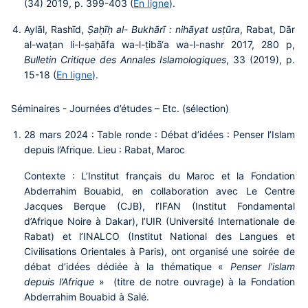
(34) 2019, p. 399-403 (
En ligne
).
Aylāl, Rashīd,
Ṣaḥīḥ al- Bukhārī : nihāyat usṭūra
, Rabat, Dār
al-waṭan li-l-ṣaḥāfa wa-l-ṭibā‘a wa-l-nashr 2017, 280 p,
Bulletin Critique des Annales Islamologiques
, 33 (2019), p.
15-18 (
En ligne
).
Séminaires - Journées d’études – Etc. (sélection)
28 mars 2024 : Table ronde : Débat d’idées : Penser l’Islam
depuis l’Afrique. Lieu : Rabat, Maroc
Contexte : L’Institut français du Maroc et la Fondation
Abderrahim Bouabid, en collaboration avec Le Centre
Jacques Berque (CJB), l’IFAN (Institut Fondamental
d’Afrique Noire à Dakar), l’UIR (Université Internationale de
Rabat) et l’INALCO (Institut National des Langues et
Civilisations Orientales à Paris), ont organisé une soirée de
débat d’idées dédiée à la thématique «
Penser l’islam
depuis l’Afrique
» (titre de notre ouvrage) à la Fondation
Abderrahim Bouabid à Salé.