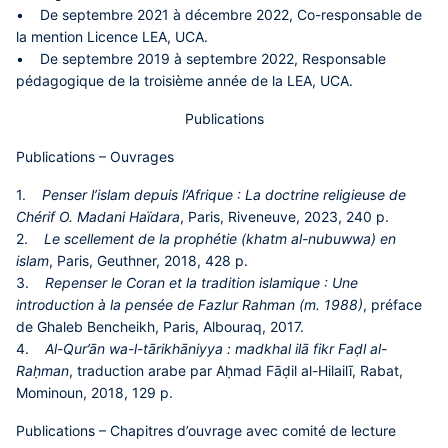
• De septembre 2021 à décembre 2022, Co-responsable de
la mention Licence LEA, UCA.
• De septembre 2019 à septembre 2022, Responsable
pédagogique de la troisième année de la LEA, UCA.
Publications
Publications – Ouvrages
1.
Penser l’islam depuis l’Afrique : La doctrine religieuse de
Chérif O. Madani Haïdara
, Paris, Riveneuve, 2023, 240 p.
2.
Le scellement de la prophétie (khatm al-nubuwwa) en
islam
, Paris, Geuthner, 2018, 428 p.
3.
Repenser le Coran et la tradition islamique : Une
introduction à la pensée de Fazlur Rahman (m. 1988)
, préface
de Ghaleb Bencheikh, Paris, Albouraq, 2017.
4.
Al-Qur’ān wa-l-tārikhāniyya : madkhal ilā fikr Faḍl al-
Raḥman
, traduction arabe par Aḥmad Fāḍil al-Hilailī, Rabat,
Mominoun, 2018, 129 p.
Publications – Chapitres d’ouvrage avec comité de lecture