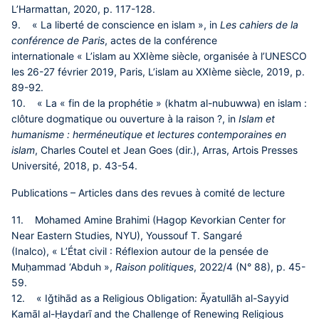
L’Harmattan, 2020, p. 117-128.
9. « La liberté de conscience en islam », in
Les cahiers de la
conférence de Paris
, actes de la conférence
internationale « L’islam au XXIème siècle, organisée à l’UNESCO
les 26-27 février 2019, Paris, L’islam au XXIème siècle, 2019, p.
89-92.
10. « La « fin de la prophétie » (khatm al-nubuwwa) en islam :
clôture dogmatique ou ouverture à la raison ?, in
Islam et
humanisme : herméneutique et lectures contemporaines en
islam
, Charles Coutel et Jean Goes (dir.), Arras, Artois Presses
Université, 2018, p. 43-54.
Publications – Articles dans des revues à comité de lecture
11. Mohamed Amine Brahimi (Hagop Kevorkian Center for
Near Eastern Studies, NYU), Youssouf T. Sangaré
(Inalco), « L’État civil : Réflexion autour de la pensée de
Muḥammad ‘Abduh »,
Raison politiques
, 2022/4 (N° 88), p. 45-
59.
12. « Iǧtihād as a Religious Obligation: Āyatullāh al-Sayyid
Kamāl al-Ḥaydarī and the Challenge of Renewing Religious