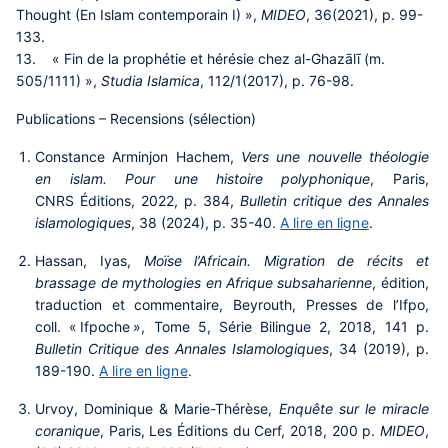
Thought (En Islam contemporain I) »,
MIDEO
, 36(2021), p. 99-
133.
13. « Fin de la prophétie et hérésie chez al-Ghazālī (m.
505/1111) »,
Studia Islamica
, 112/1(2017), p. 76-98.
Publications – Recensions (sélection)
Constance Arminjon Hachem,
Vers une nouvelle théologie
en islam. Pour une histoire polyphonique
, Paris,
CNRS Éditions, 2022, p. 384,
Bulletin critique des Annales
islamologiques
, 38 (2024), p. 35-40.
A lire en ligne
.
Hassan, Iyas,
Moïse l’Africain. Migration de récits et
brassage de mythologies en Afrique subsaharienne
, édition,
traduction et commentaire, Beyrouth, Presses de l’Ifpo,
coll. « Ifpoche », Tome 5, Série Bilingue 2, 2018, 141 p.
Bulletin Critique des Annales Islamologiques
, 34 (2019), p.
189-190.
A lire en ligne
.
Urvoy, Dominique & Marie-Thérèse,
Enquête sur le miracle
coranique
, Paris, Les Éditions du Cerf, 2018, 200 p.
MIDEO
,