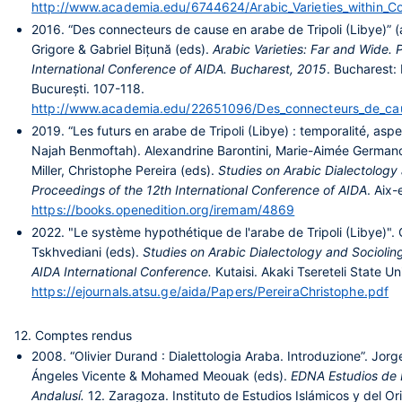
http://www.academia.edu/6744624/Arabic_Varieties_within_C
2016.
“Des connecteurs de cause en arabe de Tripoli (Libye)”
Grigore & Gabriel Bițună (eds).
Arabic Varieties: Far and Wide. 
International Conference of AIDA. Bucharest, 2015
. Bucharest: 
București. 107-118.
http://www.academia.edu/22651096/Des_connecteurs_de_cau
2019.
“Les futurs en arabe de Tripoli (Libye) : temporalité, aspe
Najah Benmoftah). Alexandrine Barontini, Marie-Aimée Germano
Miller, Christophe Pereira (eds).
Studies on Arabic Dialectology 
Proceedings of the 12th International Conference of AIDA
. Aix
https://books.openedition.org/iremam/4869
2022.
"Le système hypothétique de l'arabe de Tripoli (Libye)"
Tskhvediani (eds).
Studies on Arabic Dialectology and Socioling
AIDA International Conference.
Kutaisi. Akaki Tsereteli State U
https://ejournals.atsu.ge/aida/Papers/PereiraChristophe.pdf
12. Comptes rendus
2008.
“Olivier Durand : Dialettologia Araba. Introduzione”. Jor
Ángeles Vicente & Mohamed Meouak (eds).
EDNA Estudios de D
Andalusí.
12. Zaragoza. Instituto de Estudios Islámicos y del O