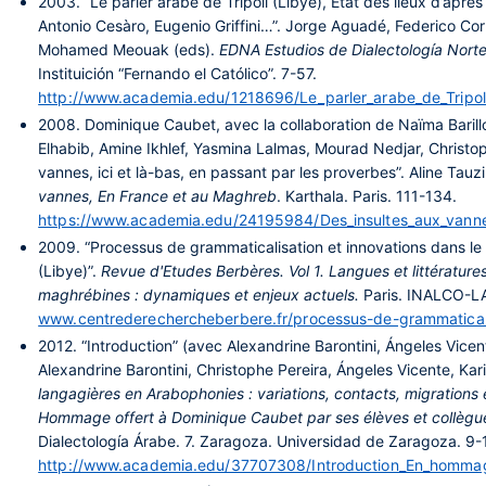
2003.
“Le parler arabe de Tripoli (Libye), Etat des lieux d’apr
Antonio Cesàro, Eugenio Griffini…”. Jorge Aguadé, Federico Cor
Mohamed Meouak (eds).
EDNA Estudios de Dialectología Norte
Instituición “Fernando el Católico”. 7-57.
http://www.academia.edu/1218696/Le_parler_arabe_de_Tripoli
2008.
Dominique Caubet, avec la collaboration de Naïma Barill
Elhabib, Amine Ikhlef, Yasmina Lalmas, Mourad Nedjar, Christop
vannes, ici et là-bas, en passant par les proverbes”. Aline Tauz
vannes, En France et au Maghreb
. Karthala. Paris. 111-134.
https://www.academia.edu/24195984/Des_insultes_aux_vanne
2009.
“Processus de grammaticalisation et innovations dans le 
(Libye)”.
Revue d'Etudes Berbères. Vol 1. Langues et littérature
maghrébines : dynamiques et enjeux actuels.
Paris. INALCO-
www.centrederechercheberbere.fr/processus-de-grammaticalis
2012.
“Introduction” (avec Alexandrine Barontini, Ángeles Vicen
Alexandrine Barontini, Christophe Pereira, Ángeles Vicente, Ka
langagières en Arabophonies : variations, contacts, migrations e
Hommage offert à Dominique Caubet par ses élèves et collègu
Dialectología Árabe. 7. Zaragoza. Universidad de Zaragoza. 9-
http://www.academia.edu/37707308/Introduction_En_homma