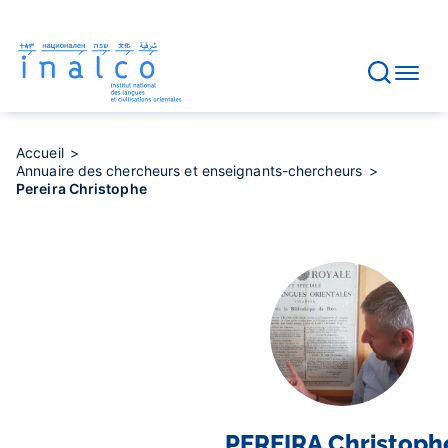
Gestion des consentements
Aller
au
contenu
principal
Accueil
Annuaire des chercheurs et enseignants-chercheurs
Pereira Christophe
PEREIRA
Christoph