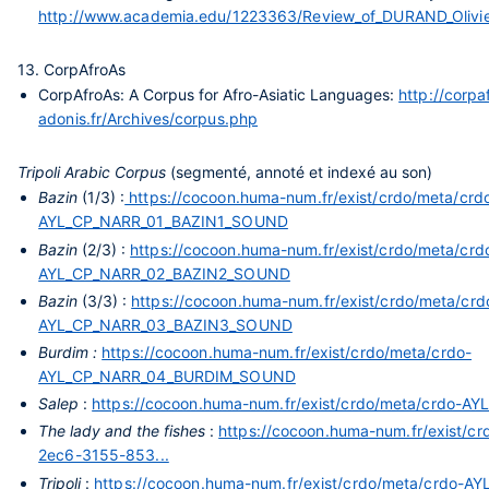
http://www.academia.edu/1223363/Review_of_DURAND_Olivier.
13. CorpAfroAs
CorpAfroAs: A Corpus for Afro-Asiatic Languages:
http://corpa
adonis.fr/Archives/corpus.php
Tripoli Arabic Corpus
(segmenté, annoté et indexé au son)
Bazin
(1/3) :
https://cocoon.huma-num.fr/exist/crdo/meta/crd
AYL_CP_NARR_01_BAZIN1_SOUND
Bazin
(2/3) :
https://cocoon.huma-num.fr/exist/crdo/meta/crd
AYL_CP_NARR_02_BAZIN2_SOUND
Bazin
(3/3) :
https://cocoon.huma-num.fr/exist/crdo/meta/crd
AYL_CP_NARR_03_BAZIN3_SOUND
Burdim :
https://cocoon.huma-num.fr/exist/crdo/meta/crdo-
AYL_CP_NARR_04_BURDIM_SOUND
Salep
:
https://cocoon.huma-num.fr/exist/crdo/meta/crdo-
The lady and the fishes
:
https://cocoon.huma-num.fr/exist/
2ec6-3155-853...
Tripoli
:
https://cocoon.huma-num.fr/exist/crdo/meta/crdo-A