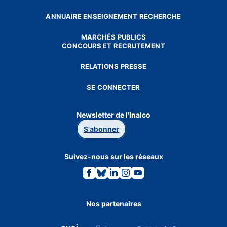
ANNUAIRE ENSEIGNEMENT RECHERCHE
MARCHÉS PUBLICS
CONCOURS ET RECRUTEMENT
RELATIONS PRESSE
SE CONNECTER
Newsletter de l'Inalco
S'abonner
Suivez-nous sur les réseaux
Lien
Lien
Lien
Lien
Lien
vers
vers
vers
vers
vers
la
la
la
la
la
page
page
page
page
page
Facebook.
Bluesky.
Linkedin.
Instagram.
Youtube.
Nos partenaires