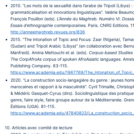
2010.
“Les mots de la sexualité dans l’arabe de Tripoli (Libye) 
grammaticalisation et innovations linguistiques”. Valérie Beaum
François Pouillon (eds).
L’Année du Maghreb. Numéro VI. Dossie
Essais d’ethnographie contemporaines.
Paris. CNRS Editions. 1
http://anneemaghreb.revues.org/836
2015.
“The intonation of Topic and Focus: Zaar (Nigeria), Tama
(Sudan) and Tripoli Arabic (Libya)” (en collaboration avec Ber
Manfredi). Amina Mettouchi et al. (eds).
Corpus-based Studies 
The CorpAfroAs corpus of spoken AfroAsiatic languages.
Amst
Publishing Company. 63-115.
https://www.academia.edu/1967769/The_Intonation_of_Topic_
2020.
“La construction socio-langagière du genre : jeunes ho
marocaines et rapport à la masculinité”. Cyril Trimaille, Christo
& Médéric Gasquet-Cyrus (dirs). Sociolinguistique des pratique
genre, faire style, faire groupe autour de la Méditerranée. Gre
Éditions (UGA). 81-115.
https://www.academia.edu/47840823/La_construction_socio_
10. Articles avec comité de lecture