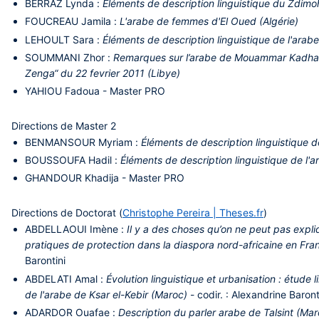
BERRAZ
Lynda :
Éléments de description linguistique du Zdimoh
FOUCREAU
Jamila :
L'arabe de femmes d'El Oued (Algérie)
LEHOULT
Sara :
Éléments de description linguistique de l'ara
SOUMMANI
Zhor :
Remarques sur l’arabe de Mouammar Kadhafi
Zenga“ du 22 fevrier 2011 (Libye)
YAHIOU
Fadoua - Master PRO
Directions de Master 2
BENMANSOUR
Myriam :
Éléments de description linguistique d
BOUSSOUFA
Hadil :
Éléments de description linguistique de l'a
GHANDOUR
Khadija - Master PRO
Directions de Doctorat (
Christophe Pereira | Theses.fr
)
ABDELLAOUI
Imène :
Il y a des choses qu’on ne peut pas expliq
pratiques de protection dans la diaspora nord-africaine en Fra
Barontini
ABDELATI
Amal :
Évolution linguistique et urbanisation : étude l
de l'arabe de Ksar el-Kebir​ (Maroc)
- codir. : Alexandrine Baront
ADARDOR
Ouafae :
Description du parler arabe de Talsint (Mar