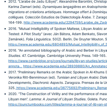
2012.
“L’arabe de Jadu (Libye)”. Alexandrine Barontini, Christo
Karima Ziamari (eds).
Dynamiques langagières en Arabophonies 
migrations et créations artistiques. Hommage offert à Dominiq
collègues.
Colección Estudios de Dialectología Árabe. 7. Zara
164-199.
http://www.academia.edu/2294759/Larabe_de_Zadu_
2016.
“Mutual Intelligibility of Spoken Maltese, Libyan Arabic a
Tested: A Pilot Study” (avec Ján Bátora, Adam Benkato, Slavomír
Zemánek).
Folia Linguistica.
50(2). Berlin. De Gruyter Mouton.
https://www.academia.edu/6804893/Mutual_Intelligibility_of_
2016.
“An annotated bibliography of Arabic and Berber in Lib
Studies.
47. Cambridge. Cambridge University Press. 149-165.
https://www.cambridge.org/core/journals/libyan-studies/articl
annota...
https://www.academia.edu/28939880/An_Annotated_B
2017.
“Preliminary Remarks on the Arabic Spoken in Al-Khums (
Veronika Ritt-Benmimoun (ed).
Tunisian and Libyan Arabic Dia
Developments, Diachronic Aspects
. Zaragoza. Prensas de la U
325.
https://www.academia.edu/36775692/Preliminary_Remark
2020.
“The Construction of Virility and the performance of masc
Libyan men”.
Lamma: A Journal of Libyan Studies
. Goleta. Pun
https://punctumbooks.com/titles/lamma-a-journal-of-libyan-s