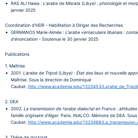
RAS ALI
Hawa :
L'arabe de Misrata (Libye) : phonologie et mo
janvier 2025
Coordination d'HDR - Habilitation à Diriger des Recherches
GERMANOS
Marie-Aimée :
L'arabe vernaculaire libanais : contac
d'énonciation
- Soutenue le 30 janvier 2025
Publications
1. Maîtrise
2001.
L’arabe de Tripoli (Libye) : État des lieux et nouvelle app
Maîtrise. Sous la direction de Dominique
Caubet.
http://www.academia.edu/1323453/Larabe_de_Tripoli_
2. DEA
2002.
La transmission de l'arabe dialectal en France : attitude
famille originaire d'Alger.
Paris. INALCO. Mémoire de DEA. Sous 
Caubet.
http://www.academia.edu/1323488/La_transmission_de
3. Thèse de doctorat