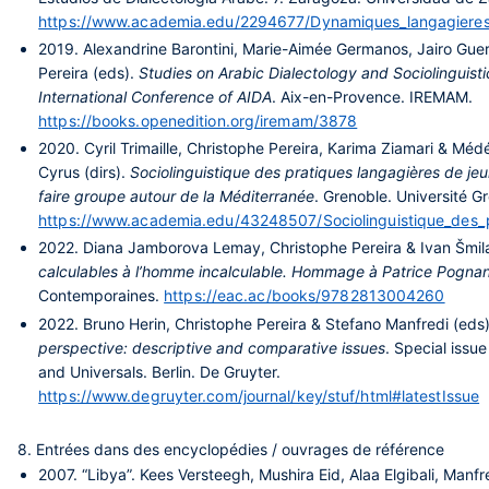
https://www.academia.edu/2294677/Dynamiques_langagieres_
2019.
Alexandrine Barontini, Marie-Aimée Germanos, Jairo Guerr
Pereira (eds).
Studies on Arabic Dialectology and Sociolinguisti
International Conference of AIDA
. Aix-en-Provence. IREMAM.
https://books.openedition.org/iremam/3878
2020.
Cyril Trimaille, Christophe Pereira, Karima Ziamari & Méd
Cyrus (dirs).
Sociolinguistique des pratiques langagières de jeun
faire groupe autour de la Méditerranée
. Grenoble. Université G
https://www.academia.edu/43248507/Sociolinguistique_des_p
2022.
Diana Jamborova Lemay, Christophe Pereira & Ivan Šmila
calculables à l’homme incalculable. Hommage à Patrice Pogna
Contemporaines.
https://eac.ac/books/9782813004260
2022.
Bruno Herin, Christophe Pereira & Stefano Manfredi (eds
perspective: descriptive and comparative issues
. Special iss
and Universals. Berlin. De Gruyter.
https://www.degruyter.com/journal/key/stuf/html#latestIssue
8. Entrées dans des encyclopédies / ouvrages de référence
2007.
“Libya”. Kees Versteegh, Mushira Eid, Alaa Elgibali, Manf