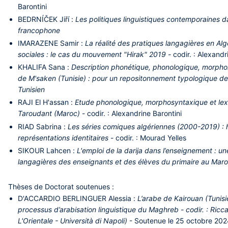
Barontini
BEDRNÍČEK
Jiří :
Les politiques linguistiques contemporaines 
francophone
IMARAZENE
Samir :
La réalité des pratiques langagières en Algé
sociales : le cas du mouvement "Hirak" 2019
- codir. : Alexandr
KHALIFA
Sana :
Description phonétique, phonologique, morphol
de M'saken (Tunisie) : pour un repositonnement typologique des
Tunisien
RAJI
El H'assan :
Etude phonologique, morphosyntaxique et lexi
Taroudant (Maroc)
- codir. : Alexandrine Barontini
RIAD
Sabrina :
Les séries comiques algériennes (2000-2019) : h
représentations identitaires
- codir. : Mourad Yelles
SIKOUR
Lahcen :
L'emploi de la darija dans l’enseignement : u
langagières des enseignants et des élèves du primaire au Mar
Thèses de Doctorat soutenues :
D'ACCARDIO BERLINGUER
Alessia :
L’arabe de Kairouan (Tunisi
processus d’arabisation linguistique du Maghreb - codir. : Ricc
L'Orientale - Università di Napoli)
- Soutenue le 25 octobre 20