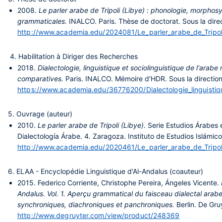
2008.
Le parler arabe de Tripoli (Libye) : phonologie, morphos
grammaticales.
INALCO. Paris. Thèse de doctorat. Sous la dir
http://www.academia.edu/2024081/Le_parler_arabe_de_Tripoli
4. Habilitation à Diriger des Recherches
2018.
Dialectologie, linguistique et sociolinguistique de l'ara
comparatives.
Paris. INALCO. Mémoire d'HDR. Sous la direction
https://www.academia.edu/36776200/Dialectologie_linguistique
5. Ouvrage (auteur)
2010.
Le parler arabe de Tripoli (Libye)
. Serie Estudios Árabes 
Dialectología Árabe. 4. Zaragoza. Instituto de Estudios Islámic
http://www.academia.edu/2020461/Le_parler_arabe_de_Tripol
6. ELAA - Encyclopédie Linguistique d'Al-Andalus (coauteur)
2015.
Federico Corriente, Christophe Pereira, Ángeles Vicente.
Andalus. Vol. 1. Aperçu grammatical du faisceau dialectal arab
synchroniques, diachroniques et panchroniques.
Berlin. De Gru
http://www.degruyter.com/view/product/248369