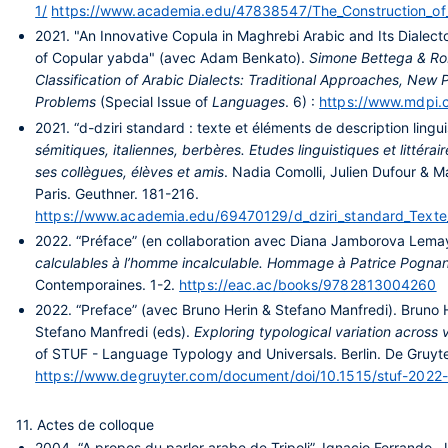
1/
https://www.academia.edu/47838547/The_Construction_of_Vi
2021.
"An Innovative Copula in Maghrebi Arabic and Its Dialect
of Copular yabda" (avec Adam Benkato).
Simone Bettega & Ro
Classification of Arabic Dialects: Traditional Approaches, New
Problems
(Special Issue of
Languages
. 6) :
https://www.mdpi.
2021.
“d-dziri standard : texte et éléments de description lingui
sémitiques, italiennes, berbères. Etudes linguistiques et littéra
ses collègues, élèves et amis
. Nadia Comolli, Julien Dufour & 
Paris. Geuthner. 181-216.
https://www.academia.edu/69470129/d_dziri_standard_Text
2022.
“Préface” (en collaboration avec Diana Jamborova Lemay
calculables à l’homme incalculable. Hommage à Patrice Pogna
Contemporaines. 1-2.
https://eac.ac/books/9782813004260
2022.
“Preface” (avec Bruno Herin & Stefano Manfredi). Bruno H
Stefano Manfredi (eds).
Exploring typological variation across v
of STUF - Language Typology and Universals. Berlin. De Gruyt
https://www.degruyter.com/document/doi/10.1515/stuf-2022
11. Actes de colloque
2004.
“A propos du parler arabe de Tripoli”. Ignacio Ferrando