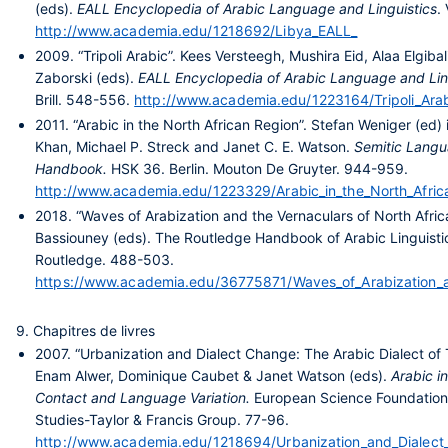
(eds).
EALL Encyclopedia of Arabic Language and Linguistics
.
http://www.academia.edu/1218692/Libya_EALL_
2009.
“Tripoli Arabic”. Kees Versteegh, Mushira Eid, Alaa Elgiba
Zaborski (eds).
EALL Encyclopedia of Arabic Language and Lin
Brill. 548-556.
http://www.academia.edu/1223164/Tripoli_Ara
2011.
“Arabic in the North African Region”. Stefan Weniger (ed) 
Khan, Michael P. Streck and Janet C. E. Watson.
Semitic Langu
Handbook.
HSK 36. Berlin. Mouton De Gruyter. 944-959.
http://www.academia.edu/1223329/Arabic_in_the_North_Afric
2018.
“Waves of Arabization and the Vernaculars of North Afr
Bassiouney (eds). The Routledge Handbook of Arabic Linguist
Routledge. 488-503.
https://www.academia.edu/36775871/Waves_of_Arabization_an
9. Chapitres de livres
2007.
“Urbanization and Dialect Change: The Arabic Dialect of Tri
Enam Alwer, Dominique Caubet & Janet Watson (eds).
Arabic in
Contact and Language Variation.
European Science Foundation
Studies-Taylor & Francis Group. 77-96.
http://www.academia.edu/1218694/Urbanization_and_Dialect