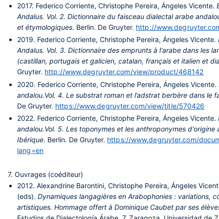
2017.
Federico Corriente, Christophe Pereira, Ángeles Vicente.
Andalus. Vol. 2. Dictionnaire du faisceau dialectal arabe andal
et étymologiques.
Berlin. De Gruyter.
http://www.degruyter.c
2019.
Federico Corriente, Christophe Pereira, Ángeles Vicente.
Andalus. Vol. 3. Dictionnaire des emprunts à l'arabe dans les 
(castillan, portugais et galicien, catalan, français et italien et d
Gruyter.
http://www.degruyter.com/view/product/468142
2020.
Federico Corriente, Christophe Pereira, Ángeles Vicente.
andalou.Vol. 4. Le substrat roman et l’adstrat berbère dans le 
De Gruyter.
https://www.degruyter.com/view/title/570426
2022.
Federico Corriente, Christophe Pereira, Ángeles Vicente.
andalou.Vol. 5. Les toponymes et les anthroponymes d'origine 
Ibérique
. Berlin. De Gruyter.
https://www.degruyter.com/docu
lang=en
7. Ouvrages (coéditeur)
2012.
Alexandrine Barontini, Christophe Pereira, Ángeles Vicen
(eds).
Dynamiques langagières en Arabophonies : variations, co
artistiques. Hommage offert à Dominique Caubet par ses élève
Estudios de Dialectología Árabe. 7. Zaragoza. Universidad de 