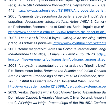
(eds).
AIDA 5th Conference Proceedings. Septembre 2002.
Ca
443.
http://www.academia.edu/1218697/A_propos_du_parler_a
2006.
“Eléments de description du parler arabe de Tripoli”. Sal
enquêtes, descriptions, interprétations. Actes d’AIDA 6.
Cahier 
de Recherches Economiques et Sociales. Série Linguistique n° 
http://www.academia.edu/1218695/Elements_de_description_d
2007.
“Les textos à Tripoli (Libye)”.
Colloque de sociolinguistiq
pratiques urbaines plurielles.
http://www.youtube.com/watch
2007.
“Arabe maghrébin”.
Actes du Colloque International Lang
Méditerranée LEM. Nice, 31 mars – 02 avril 2005.
CNRS.
http:/
lem.com/fr/evenements/colloques_lem/colloque_langues_d_eu
2008.
“Le système aspectuel du parler arabe de Tripoli (Libye
Ritt-Benmimoun (eds).
Between the Atlantic and Indian Ocean
Arabic Dialects. Proceedings of the 7th AIDA Conference, held
2006.
Institut für Orientalistik der Universität Wien. 329-348.
http://www.academia.edu/1218698/Apercu_du_systeme_aspec
2013.
“Arabic Dialects within CorpAfroAs” (avec Alexandrine Ba
Dominique Caubet, & Ángeles Vicente). Olivier Durand, Angela
(eds).
Alf lahğa wa lahğa: Proceedings of the 9th AIDA Confer