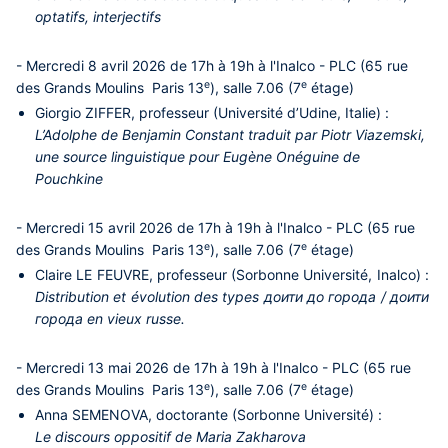
optatifs, interjectifs
- Mercredi 8 avril 2026 de 17h à 19h à l'Inalco - PLC (65 rue
e
e
des Grands Moulins Paris 13
)
,
salle 7.06 (7
étage)
Giorgio ZIFFER
, professeur (Université d’Udine, Italie) :
L’Adolphe de Benjamin Constant traduit par Piotr Viazemski,
une source linguistique pour Eugène Onéguine de
Pouchkine
- Mercredi 15 avril 2026 de 17h à 19h à l'Inalco - PLC (65 rue
e
e
des Grands Moulins Paris 13
)
,
salle 7.06 (7
étage)
Claire LE FEUVRE
, professeur (Sorbonne Université, Inalco) :
Distribution et évolution des types доити до города / доити
города en vieux russe.
- Mercredi 13 mai 2026 de 17h à 19h à l'Inalco - PLC (65 rue
e
e
des Grands Moulins Paris 13
)
,
salle 7.06 (7
étage)
Anna SEMENOVA
, doctorante (Sorbonne Université) :
Le discours oppositif de Maria Zakharova