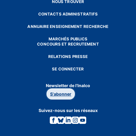
NOUS TROUVER
CONTACTS ADMINISTRATIFS
ANNUAIRE ENSEIGNEMENT RECHERCHE
MARCHÉS PUBLICS
CONCOURS ET RECRUTEMENT
RELATIONS PRESSE
SE CONNECTER
Newsletter de l'Inalco
S'abonner
Suivez-nous sur les réseaux
Lien
Lien
Lien
Lien
Lien
vers
vers
vers
vers
vers
la
la
la
la
la
page
page
page
page
page