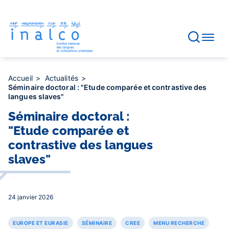
Gestion des consentements
Aller
au
contenu
principal
Accueil
Actualités
Séminaire doctoral : "Etude comparée et contrastive des
langues slaves"
Séminaire doctoral :
"Etude comparée et
contrastive des langues
slaves"
24 janvier 2026
EUROPE ET EURASIE
SÉMINAIRE
CREE
MENU RECHERCHE