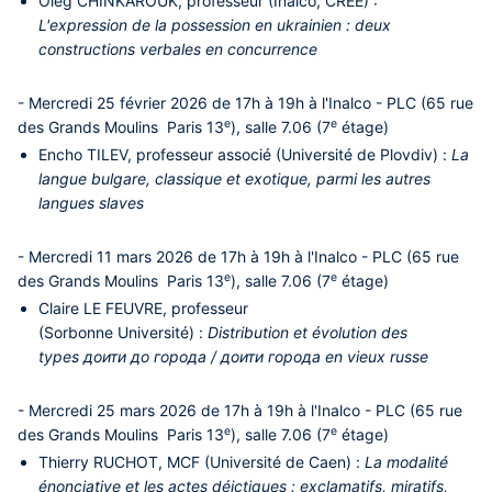
Oleg CHINKAROUK
, professeur (Inalco, CREE) :
L'expression de la possession en ukrainien : deux
constructions verbales en concurrence
- Mercredi 25 février 2026 de 17h à 19h à l'Inalco - PLC (65 rue
e
e
des Grands Moulins Paris 13
)
,
salle 7.06 (7
étage)
Encho TILEV
, professeur associé (Université de Plovdiv) :
La
langue bulgare, classique et exotique, parmi les autres
langues slaves
- Mercredi 11 mars 2026 de 17h à 19h à l'Inalco - PLC (65 rue
e
e
des Grands Moulins Paris 13
)
,
salle 7.06 (7
étage)
Claire LE FEUVRE
, professeur
(Sorbonne Université) :
Distribution et évolution des
types доити до города / доити города en vieux russe
- Mercredi 25 mars 2026 de 17h à 19h à l'Inalco - PLC (65 rue
e
e
des Grands Moulins Paris 13
)
,
salle 7.06 (7
étage)
Thierry RUCHOT
, MCF (Université de Caen) :
La modalité
énonciative et les actes déictiques : exclamatifs, miratifs,