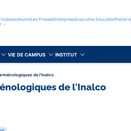
Fondation
Alumni
Les Presses
Entreprises
Executive Education
Portail 
R
VIE DE CAMPUS
INSTITUT
arménologiques de l'Inalco
nologiques de l'Inalco
CHE