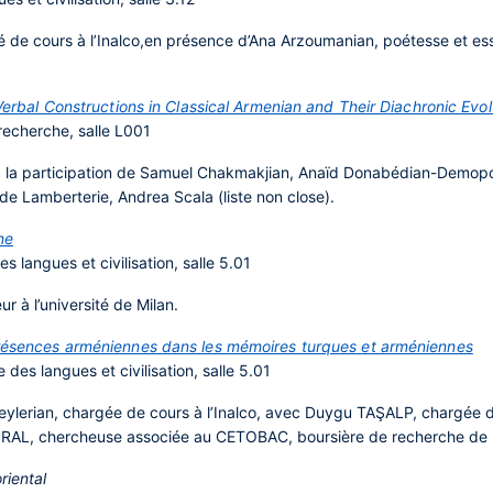
 de cours à l’Inalco,en présence d’Ana Arzoumanian, poétesse et ess
 Verbal Constructions in Classical Armenian and Their Diachronic Evol
 recherche, salle L001
 la participation de Samuel Chakmakjian, Anaïd Donabédian-Demopou
e Lamberterie, Andrea Scala (liste non close).
ne
 langues et civilisation, salle 5.01
r à l’université de Milan.
 présences arméniennes dans les mémoires turques et arméniennes
es langues et civilisation, salle 5.01
eylerian, chargée de cours à l’Inalco, avec Duygu TAŞALP, chargée 
RAL, chercheuse associée au CETOBAC, boursière de recherche de 
riental