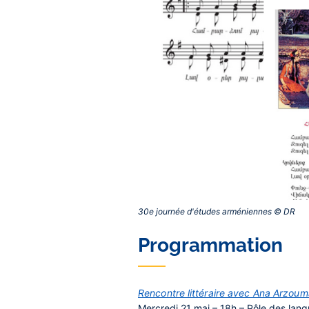
30e journée d'études arméniennes © DR‎
Contenu
Programmation
central
Rencontre littéraire avec Ana Arzoum
Mercredi 21 mai – 18h – Pôle des langue