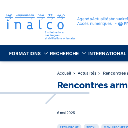
Gestion des consentements
Aller
au
contenu
principal
Agenda
Actualités
Annuaire
Accès numériques
F
FORMATIONS
RECHERCHE
INTERNATIONAL
Accueil
Actualités
Rencontres 
Rencontres armé
6 mai 2025
RECHERCHE
SEDYL
MENU RECHER