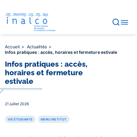
Gestion des consentements
Aller
au
contenu
principal
Accueil
Actualités
Infos pratiques : accès, horaires et fermeture estivale
Infos pratiques : accès,
horaires et fermeture
estivale
21 juillet 2026
VIE ÉTUDIANTE
MENU INSTITUT