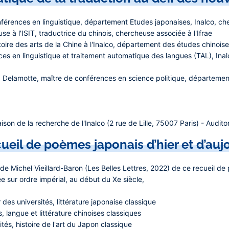
nférences en linguistique, département Etudes japonaises, Inalco, cher
e à l'ISIT, traductrice du chinois, chercheuse associée à l'Ifrae
oire des arts de la Chine à l'Inalco, département des études chinoise
ces en linguistique et traitement automatique des langues (TAL), In
 Delamotte
, maître de conférences en science politique, départemen
on de la recherche de l'Inalco (2 rue de Lille, 75007 Paris) - Audito
eil de poèmes japonais d’hier et d’auj
 de Michel Vieillard-Baron
(Les Belles Lettres, 2022) de ce recueil d
 sur ordre impérial, au début du Xe siècle,
 des universités, littérature japonaise classique
, langue et littérature chinoises classiques
ités, histoire de l'art du Japon classique