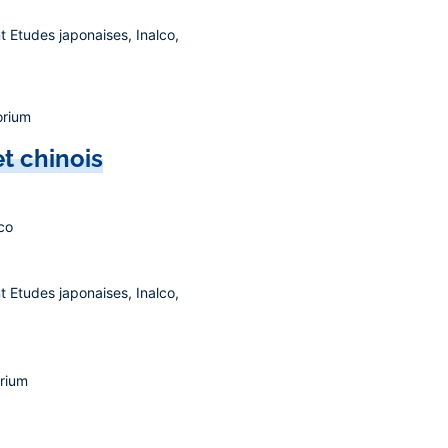
t Etudes japonaises, Inalco,
orium
et chinois
co
t Etudes japonaises, Inalco,
orium