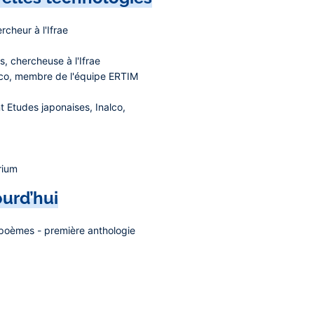
cheur à l'Ifrae
s, chercheuse à l'Ifrae
alco, membre de l'équipe ERTIM
t Etudes japonaises, Inalco,
rium
ourd’hui
e poèmes - première anthologie