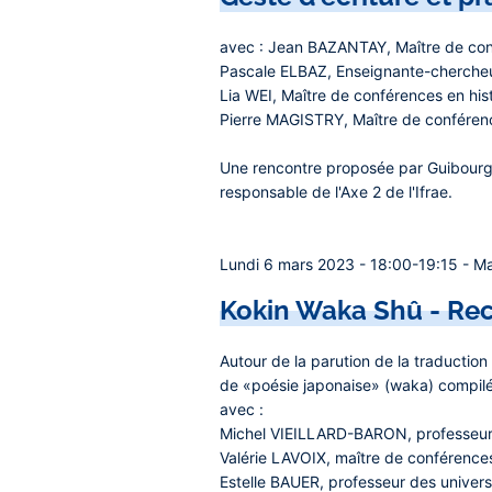
avec :
Jean BAZANTAY
, Maître de co
Pascale ELBAZ
, Enseignante-chercheus
Lia WEI
, Maître de conférences en hist
Pierre MAGISTRY
, Maître de conféren
Une rencontre proposée par
Guibourg
responsable de l'Axe 2 de l'Ifrae.
Lundi 6 mars 2023 - 18:00-19:15 - Mais
Kokin Waka Shû - Recu
Autour de la parution de la traduction
de «poésie japonaise» (waka) compilée
avec :
Michel VIEILLARD-BARON
, professeur
Valérie LAVOIX
, maître de conférences
Estelle BAUER
, professeur des univers