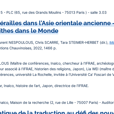
 - PLC (65, rue des Grands Moulins - 75013 Paris ) - salle 3.03
railles dans l’Asie orientale ancienne 
ithes dans le Monde
rent NESPOULOUS, Chris SCARRE, Tara STEIMER-HERBET (dir.),
Mé
ations Chauvinoises, 2022, 1466 p.
ULOUS
(Maître de conférences, Inalco, chercheur à l’IFRAE, archéolo
ur associé à l’IFRAE, historien des religions, Japon),
Lia WEI
(maître d
rences, université La Rochelle, invitée à l’Université Ca' Foscari de Ve
r, Inalco, histoire de l’art, Japon, directrice de l’IFRAE.
alco, Maison de la recherche (2, rue de Lille - 75007 Paris) - Audito
ratique de la traduction au défi des no