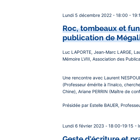
Lundi 5 décembre 2022 - 18:00 - 19:15
Roc, tombeaux et funé
publication de Mégal
Luc LAPORTE, Jean-Marc LARGE, Lau
Mémoire LVIII, Association des Public
Une rencontre avec
Laurent NESPO
(Professeur émérite à l’Inalco, cherche
Chine),
Ariane PERRIN
(Maître de confé
Présidée par
Estelle BAUER
, Professeu
Lundi 6 février 2023
-
18:00-19:15 - In
Geste d'écriture et p