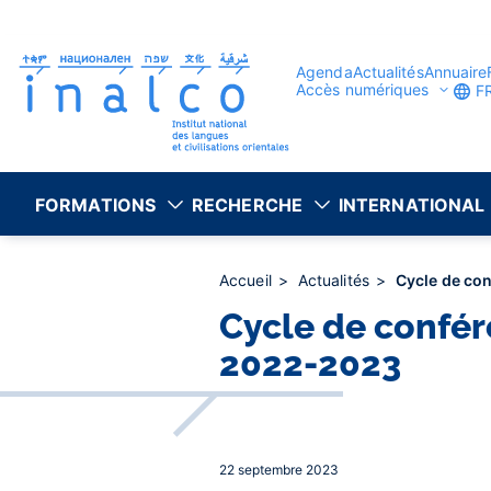
Gestion des consentements
Aller
au
contenu
principal
Agenda
Actualités
Annuaire
Accès numériques
F
FORMATIONS
RECHERCHE
INTERNATIONAL
Accueil
Actualités
Cycle de con
Cycle de confér
2022-2023
22 septembre 2023