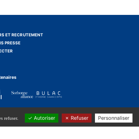
S ET RECRUTEMENT
NS PRESSE
ECTER
tenaires
Autoriser
Refuser
Personnaliser
s refuser.