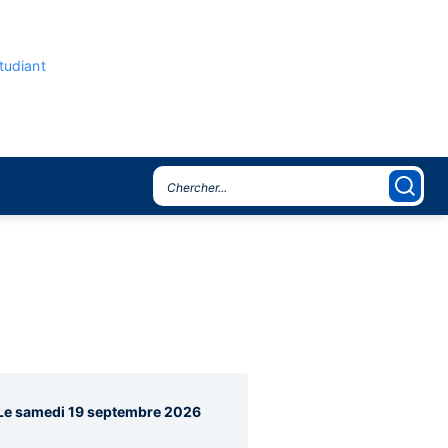
étudiant
o
agraphes
Le samedi 19 septembre 2026
re
rale