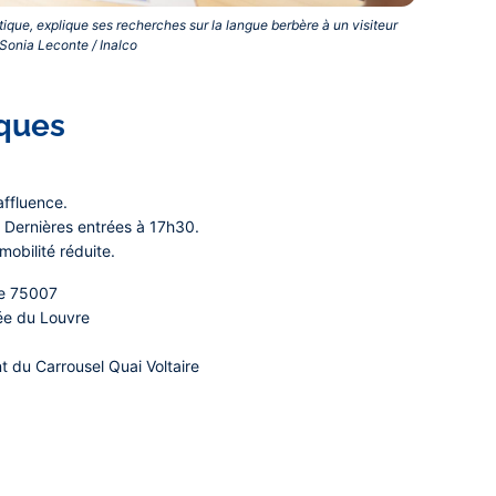
ique, explique ses recherches sur la langue berbère à un visiteur
onia Leconte / Inalco‎
iques
affluence.
Dernières entrées à 17h30.
obilité réduite.
le 75007
sée du Louvre
nt du Carrousel Quai Voltaire