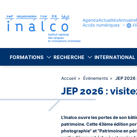
Gestion des consentements
Aller
au
contenu
principal
Agenda
Actualités
Annuaire
Accès numériques
F
FORMATIONS
RECHERCHE
INTERNATIONAL
Accueil
Évènements
JEP 2026 : 
JEP 2026 : visite
L'Inalco ouvre les portes de son bâ
patrimoine. Cette 43ème édition port
photographie" et "Patrimoine en péril 