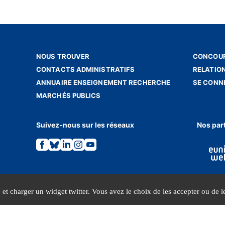
NOUS TROUVER
CONCOUR
CONTACTS ADMINISTRATIFS
RELATIO
ANNUAIRE ENSEIGNEMENT RECHERCHE
SE CONN
MARCHÉS PUBLICS
Suivez-nous sur les réseaux
Nos par
Lien
Lien
Lien
Lien
Lien
vers
vers
vers
vers
vers
la
la
la
la
la
page
page
page
page
page
Facebook.
Bluesky.
Linkedin.
Instagram.
Youtube.
e et charger un widget twitter. Vous avez le choix de les accepter ou de le
MENTIONS LÉGALES
DONNÉES PERSONNELLES
© INALCO 2026 - Tous droits réservés