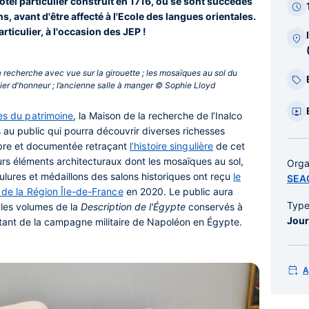
ôtel particulier construit en 1716, où se sont succédés
s, avant d'être affecté à l'Ecole des langues orientales.
articulier, à l'occasion des JEP !
la recherche avec vue sur la girouette ; les mosaïques au sol du
alier d'honneur ; l’ancienne salle à manger © Sophie Lloyd‎
s du patrimoine
, la Maison de la recherche de l’Inalco
 au public qui pourra découvrir diverses richesses
libre et documentée
retraçant
l’histoire singulière
de cet
rs éléments architecturaux dont les mosaïques au sol,
Orga
ulures et médaillons des salons historiques ont reçu
le
SEA
» de la Région Île-de-France
en 2020. Le public aura
Typ
 les volumes de la
Description de l'Égypte
conservés à
Jour
ltant de la campagne militaire de Napoléon en Égypte.
A