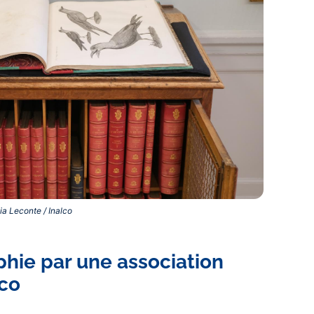
a Leconte / Inalco‎
aphie par une association
lco