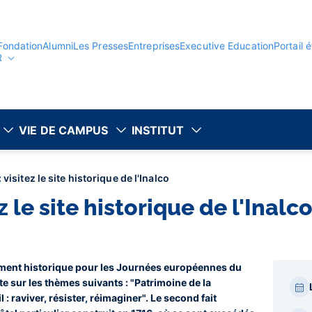
Fondation
Alumni
Les Presses
Entreprises
Executive Education
Portail 
R
VIE DE CAMPUS
INSTITUT
visitez le site historique de l'Inalco
z le site historique de l'Inalc
timent historique pour les Journées européennes du
Par
e sur les thèmes suivants : "Patrimoine de la
bar
: raviver, résister, réimaginer". Le second fait
laté