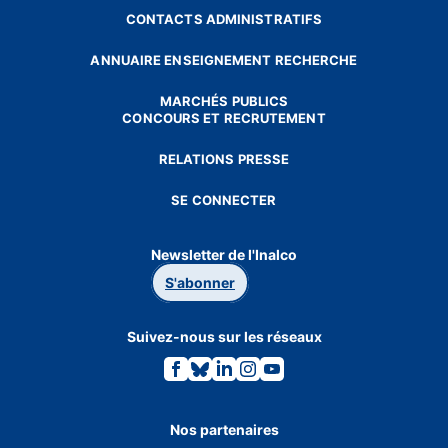
CONTACTS ADMINISTRATIFS
ANNUAIRE ENSEIGNEMENT RECHERCHE
MARCHÉS PUBLICS
CONCOURS ET RECRUTEMENT
RELATIONS PRESSE
SE CONNECTER
Newsletter de l'Inalco
S'abonner
Suivez-nous sur les réseaux
Lien
Lien
Lien
Lien
Lien
vers
vers
vers
vers
vers
la
la
la
la
la
page
page
page
page
page
Facebook.
Bluesky.
Linkedin.
Instagram.
Youtube.
Nos partenaires