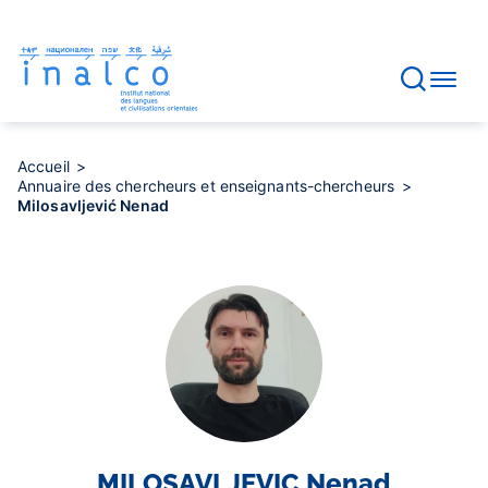
Gestion des consentements
Aller
au
contenu
principal
Accueil
Annuaire des chercheurs et enseignants-chercheurs
Milosavljević Nenad
MILOSAVLJEVIC
Nenad