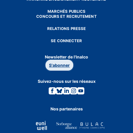
MARCHÉS PUBLICS
CONCOURS ET RECRUTEMENT
RELATIONS PRESSE
SE CONNECTER
Newsletter de l'Inalco
S'abonner
Suivez-nous sur les réseaux
Lien
Lien
Lien
Lien
Lien
vers
vers
vers
vers
vers
la
la
la
la
la
page
page
page
page
page
Facebook.
Bluesky.
Linkedin.
Instagram.
Youtube.
Nos partenaires