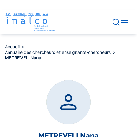
Gestion des consentements
Aller
au
contenu
principal
Accueil
Annuaire des chercheurs et enseignants-chercheurs
METREVELI Nana
METREVELI
Nana